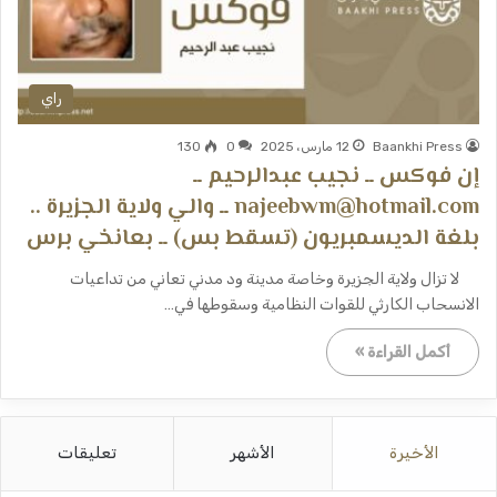
راي
Baankhi Press
12 مارس، 2025
0
130
إن فوكس ــ نجيب عبدالرحيم ــ
najeebwm@hotmail.com ــ والي ولاية الجزيرة ..
بلغة الديسمبريون (تسقط بس) ــ بعانخي برس
لا تزال ولاية الجزيرة وخاصة مدينة ود مدني تعاني من تداعيات
الانسحاب الكارثي للقوات النظامية وسقوطها في…
أكمل القراءة »
الأخيرة
الأشهر
تعليقات