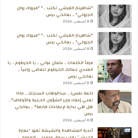
*شاهيناز القرشي تكتب ..* *مبروك روان
الجزولي* ــ بعانخي برس
8 أغسطس، 2026
*شاهيناز القرشي تكتب ..* *مبروك روان
الجزولي* ــ بعانخي برس
8 أغسطس، 2026
مرفأ الكلمات ــ عثمان عولي ــ يا الخرطوم… يا
العندي جمالك الخرطوم تتعافى زراعياً ــ
بعانخي برس
8 أغسطس، 2026
(خمة نفس) ــ عبدالوهاب السنجك ــ ماذا
تعني إعفاء وزير الشؤون الدينية والأوقاف؟..
هل هي بداية لإعفاءات قادمة؟ ــ بعانخي
برس
8 أغسطس، 2026
أندية المشاهدة والشيشة تغزو “عمارة
الحبش” بقلب سوق ودمدني العمومي ــ