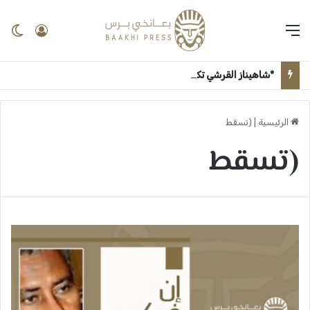
القائمة
تسجيل 
ال
*شاهيناز القرشي تكتب ..* *مبروك روان الجزولي* ــ بعانخي برس
الرئيسية
|
(تسقط
(تسقط