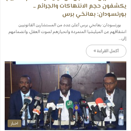
يكشفون حجم الانتهاكات والجرائم ــ
بورتسودان: بعانخي برس
بورتسودان: بعانخي برس أعلن عدد من المستشارين القانونيين
انشقاقهم عن الميليشيا المتمردة وانحيازهم لصوت العقل، وانضمامهم
إلى…
أكمل القراءة »
اخبار