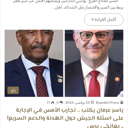
الصبر مفتاح الفرج” يواسي النازحين ويمنحهم الأمل. من صبر ظفر”
يربط بين الصبر والانتصار على الشدائد. أهل…
أكمل القراءة »
راي
Baankhi Press
25 نوفمبر، 2025
0
77
ياسر عرمان يكتب .. تجارب الأمس في الإجابة
على اسئلة الجيش حول الهدنة والدعم السريع!
ــ بعانخي برس