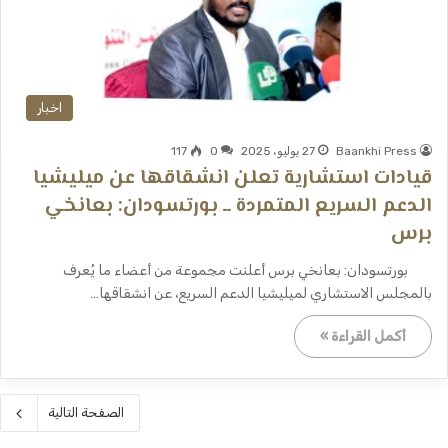
اخبار
Baankhi Press
27 يوليو، 2025
0
117
قيادات استشارية تعلن انشقاقها عن ميليشيا
الدعم السريع المتمردة ــ بورتسودان: بعانخي
برس
بورتسودان: بعانخي برس أعلنت مجموعة من أعضاء ما يُعرف
بالمجلس الاستشاري لميليشيا الدعم السريع، عن انشقاقها…
أكمل القراءة »
الصفحة التالية