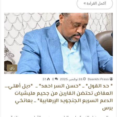
أكمل القراءة »
راي
Baankhi Press
26 نوفمبر، 2025
0
51
* حد القول* ــ *حسن السر احمد* ــ *ديل أهلي…
العفاض تحتضن الفارين من جحيم مليشيات
الدعم السريع الجنجويد الإرهابية* ــ بعانخي
برس