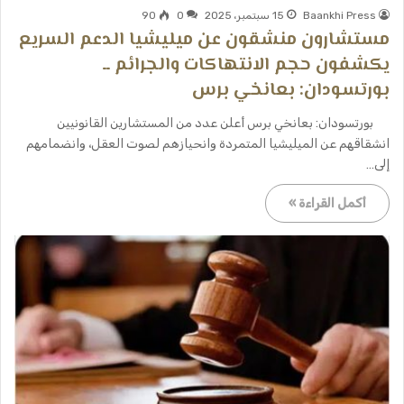
Baankhi Press
15 سبتمبر، 2025
0
90
مستشارون منشقون عن ميليشيا الدعم السريع
يكشفون حجم الانتهاكات والجرائم ــ
بورتسودان: بعانخي برس
بورتسودان: بعانخي برس أعلن عدد من المستشارين القانونيين
انشقاقهم عن الميليشيا المتمردة وانحيازهم لصوت العقل، وانضمامهم
إلى…
أكمل القراءة »