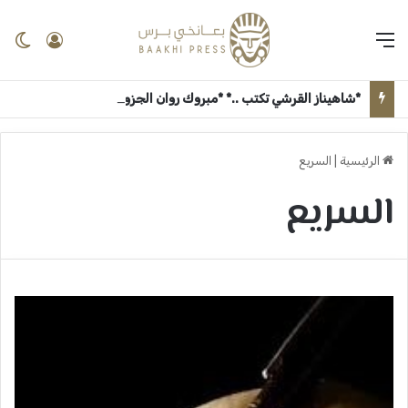
القائمة
تسجيل 
ال
*شاهيناز القرشي تكتب ..* *مبروك روان الجزولي* ــ بعانخي برس
الرئيسية
|
السريع
السريع