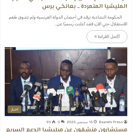
المليشيا المتمردة ــ بعانخي برس
الحكومة التشادية ترقد في احضان الدولة الفرنسية ولم تتذوق طعم
الاستقلال حتي الان، فقد أعلنت رسميًا عن…
أكمل القراءة »
اخبار
Baankhi Press
15 سبتمبر، 2025
0
90
مستشارون منشقون عن ميليشيا الدعم السريع