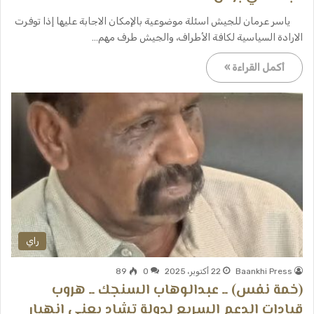
ياسر عرمان للجيش اسئلة موضوعية بالإمكان الاجابة عليها إذا توفرت
الارادة السياسية لكافة الأطراف، والجيش طرف مهم…
أكمل القراءة »
راي
Baankhi Press
22 أكتوبر، 2025
0
89
(خمة نفس) ــ عبدالوهاب السنجك ــ هروب
قيادات الدعم السريع لدولة تشاد يعني انهيار