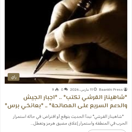
راي
Baankhi Press
11 مارس، 2026
0
9
*شاهيناز القرشي تكتب* .. *اجبار الجيش
والدعم السريع على المصالحة* ــ *بعانخي برس*
*شاهيناز القرشي* نبدأ الحديث بتوقع أو افتراض: في حالة استمرار
الحرب في المنطقة واستمرار إغلاق مضيق هرمز وتعطل…