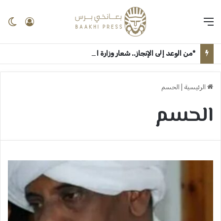
القائمة
تسجيل 
ال
*من الوعد إلى الإنجاز.. شعار وزارة الثقافة والإعلام “جيناكم” يعيد الحياة لمؤسسات السودان الإعلامية والثقافية* ــ ام درمان : بعانخي برس
الرئيسية
|
الحسم
الحسم