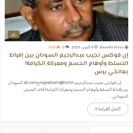
راي
Baankhi Press
4 أكتوبر، 2023
0
530
إن فوكس نجيب عبدالرحيم السودان بين إفراط
التسلط وأوهام الحسم ومعركة الكرامة!
بعانخي برس
إن فوكس نجيب عبدالرحيم najeebwm@hotmحail.com السودان
بين إفراط التسلط وأوهام الحسم ومعركة الكرامة! قائد الجيش
السوداني…
أكمل القراءة »