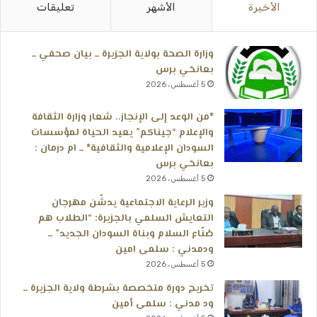
الأخيرة
الأشهر
تعليقات
وزارة الصحة بولاية الجزيرة ــ بيان صحفي ــ
بعانخي برس
5 أغسطس، 2026
*من الوعد إلى الإنجاز.. شعار وزارة الثقافة
والإعلام “جيناكم” يعيد الحياة لمؤسسات
السودان الإعلامية والثقافية* ــ ام درمان :
بعانخي برس
5 أغسطس، 2026
وزير الرعاية الاجتماعية يدشّن مهرجان
التعايش السلمي بالجزيرة: “الطلاب هم
صُنّاع السلام وبناة السودان الجديد” ــ
ودمدني : سلمى امين
5 أغسطس، 2026
تخريج دورة متخصصة بشرطة ولاية الجزيرة ــ
ود مدني : سلمى أمين