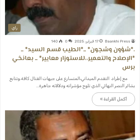
راي
Baankhi Press
17 فبراير، 2025
0
140
.*شؤون وشجون* ــ*الطيب قسم السيد* ــ
*الإصلاح والتعمير،،للاستوزار معايير* ــ بعانخي
برس
مع إطراد التقدم الميداني،المتسارع على جبهات القتال كافة.وتتابع
بشائر النصر النهائي الذي تلوح مؤشراته ودلالاته جاهرة…
أكمل القراءة »