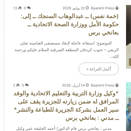
Baankhi Press
22 يوليو، 2026
0
13
(خمة نفس) ــ عبدالوهاب السنجك ــ إلى:
حكومة الأمل ووزارة الصحة الاتحادية ــ
بعانخي برس
الموضوع: استغاثة عاجلة لإنقاذ مستشفى العباسية تقلي
الريفي – جنوب كردفان المنطقة الشرقية السلام عليكم ورحمة
الله…
أكمل القراءة »
Baankhi Press
14 أبريل، 2026
0
2
*وكيل وزارة التربية والتعليم الاتحادية والوفد
المرافق له ضمن زيارته للجزيرة يقف على
سير العمل بشركة الجزيرة للطباعة والنشر*
ــ مدني : بعانخي برس
مدني : بعانخي برس قام الدكتور/ أحمد الخليفة عمر وكيل