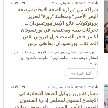
Baankhi Press
26 يناير، 2026
0
29
شراكة بين “وزارة الصحة الاتحادية وصحة
البحر الأحمر” ومنظمة “ريرة” لتعزيز
بروتوكولات علاج الإيدز ببورتسودان ــ ​
تحركات طبية ومجتمعية في بورتسودان
لكسر حاجز الصمت حول فيروس نقص
المناعة ــ ​بورتسودان: بعانخي برس
​بورتسودان: بعانخي برس ​في إطار الجهود الرامية للحد من
انتشار الأوبئة، نفذت منظمة “ريرة” الطوعية، بالتعاون مع
وزارة…
أكمل القراءة »
Baankhi Press
23 ديسمبر، 2025
0
41
مشاركة وزير ووكيل الصحة الاتحادية في
الاجتماع السنوي لمجلس إدارة الصندوق
القومي للتأمين الصحي ــ الخرطوم : بعانخي