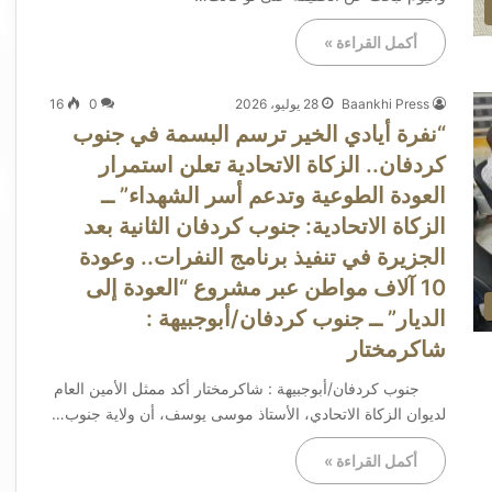
أكمل القراءة »
Baankhi Press
28 يوليو، 2026
0
16
“نفرة أيادي الخير ترسم البسمة في جنوب
كردفان.. الزكاة الاتحادية تعلن استمرار
العودة الطوعية وتدعم أسر الشهداء” ــ
الزكاة الاتحادية: جنوب كردفان الثانية بعد
الجزيرة في تنفيذ برنامج النفرات.. وعودة
10 آلاف مواطن عبر مشروع “العودة إلى
الديار” ــ جنوب كردفان/أبوجبيهة :
شاكرمختار
جنوب كردفان/أبوجبيهة : شاكرمختار أكد ممثل الأمين العام
لديوان الزكاة الاتحادي، الأستاذ موسى يوسف، أن ولاية جنوب…
أكمل القراءة »