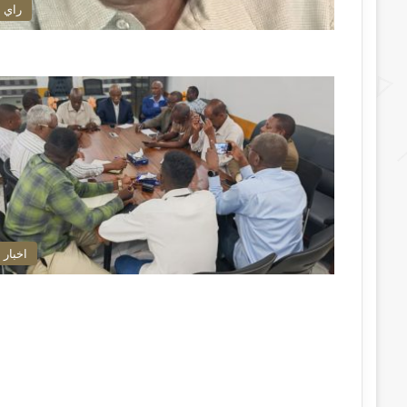
راي
اخبار