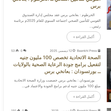
برس
الخرطوم : بعانخي برس عقد مجلس إدارة الصندوق
القومي للتأمين الصحي اجتماعه السنوي للعام 2025م برئاسة
رئيس…
أكمل القراءة »
Baankhi Press
12 ديسمبر، 2025
0
53
الصحة الاتحادية تخصص 100 مليون جنيه
لتفعيل برامج جودة الرعاية الصحية بالولايات
ــ بورتسودان : بعانخي برس
بورتسودان : بعانخي برس خصصت وزارة الصحة الاتحادية
مبلغ 100 مليون جنيه لدعم برامج الجودة والاعتماد في…
أكمل القراءة »
Baankhi Press
5 ديسمبر، 2025
0
150