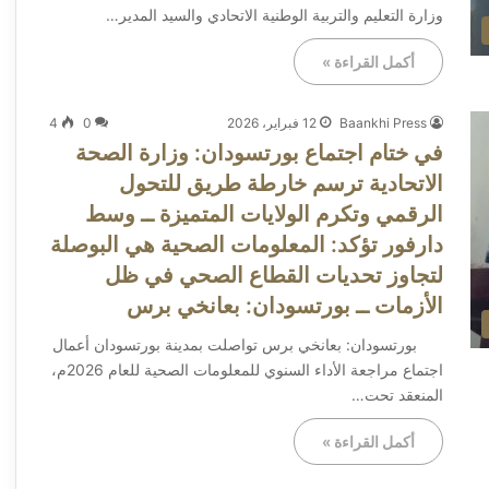
وزارة التعليم والتربية الوطنية الاتحادي والسيد المدير…
أكمل القراءة »
Baankhi Press
12 فبراير، 2026
0
4
في ختام اجتماع بورتسودان: وزارة الصحة
الاتحادية ترسم خارطة طريق للتحول
الرقمي وتكرم الولايات المتميزة ــ وسط
دارفور تؤكد: المعلومات الصحية هي البوصلة
لتجاوز تحديات القطاع الصحي في ظل
الأزمات ــ بورتسودان: بعانخي برس
بورتسودان: بعانخي برس ​تواصلت بمدينة بورتسودان أعمال
اجتماع مراجعة الأداء السنوي للمعلومات الصحية للعام 2026م،
المنعقد تحت…
أكمل القراءة »