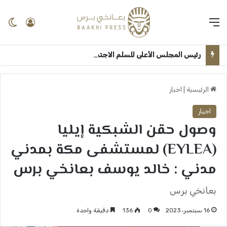
القائمة
تسجيل 
ال
رئيس المجلس الأعلى للسلم الاجتماعي: الجامعات اساس الانطلاق لترسيخ ثقافة السلام وبناء السودان بعد الحرب ــ الخرطوم : بعانخي برس
الرئيسية
|
اخبار
اخبار
وصول حقن الشبكية إيليا
(EYLEA) لمستشفى مكة بمدني
مدني : خالد يوسف بعانخي برس
بعانخي برس
16 سبتمبر، 2023
0
136
دقيقة واحدة