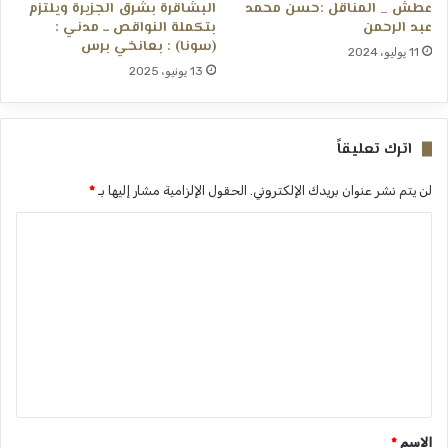
عطش _ المناقل :حسن محمد
البشاقرة بشرق الجزيرة ويلتزم
عبد الرحمن
بتكملة النواقص ــ مدني :
(سونا) : بعانخي برس
11 يوليو، 2024
13 يونيو، 2025
اترك تعليقاً
لن يتم نشر عنوان بريدك الإلكتروني.
الحقول الإلزامية مشار إليها بـ
*
ا
ل
ت
ع
ل
ي
ق
*
الاسم
*