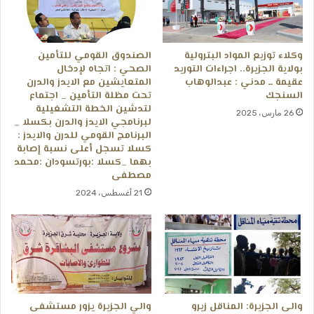
وكلاء توزيع المواد البترولية
الصندوق القومي للتأمين
بولاية الجزيرة.. اجراءات التوريد
الصحي : اتجاه لإدخال
عقيمة ــ مدني : عبدالوهاب
المتعايشين مع الايدز والدرن
السنجك
تحت مظلة التأمين _ اجتماع
لتدشين الخطة التشغيلية
26 مارس، 2025
لبرنامجي الايدز والدرن بكسلا _
البرنامج القومي للدرن والايدز :
كسلا تسجل أعلى نسبة إصابة
بهما _كسلا :بورتسودان :محمد
مصطفى
21 أغسطس، 2024
والى الجزيرة: المناقل زيرو
والي الجزيرة يزور مستشفى