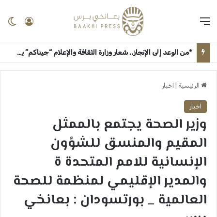
القائمة
تسجيل 
ال
*من الوعد إلى الإنجاز.. شعار وزارة الثقافة والإعلام “جيناكم” يعيد الحياة لمؤسسات السودان الإعلامية والثقافية* ــ ام درمان : بعانخي برس
الرئيسية
|
اخبار
اخبار
وزير الصحة يجتمع بالممثل
المقيم والمنسق للشؤون
الإنسانية للامم المتحدة ة
والمدير الإقليمي لمنظمة للصحة
العالمية _ بورتسودان : بعانخي