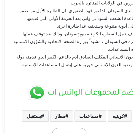
ررين في الولايات المتأثرة بالحرب.
لدى السودان الدكتور فهد الظفيري، ان الطائرة الأول من ضمن
 الشعب السوداني واتي بعد الحزمة الأولى التي قدمتها
 أدوية متنوعة وستعقبه غدا طائرة آخرة.
ف عمل السفارة الكويتية ببورتسودان، وذلك بعد توقف عملها
 في السودان ، مشيداً بوزارة الصحة الإتحادية والشؤون الإنسانية
 المساعدات.
 الانساني المكلف الصادق آدم بالدعم الكبير الذي قدمته دولة
فوضية العون الإنساني حورية على إيصال المساعدات الإنسانية
كويتيه
مساعدات
مطار
يستقبل
الدفاع المدني بالجزيرة يتسلم معدات جديدة
بدعم اتحادي ــ مدني: عبدالوهاب السنجك