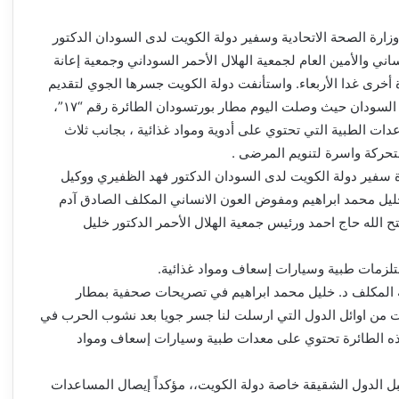
زارة الصحة الاتحادية وسفير دولة الكويت لدى السودان الدكتور
ي والأمين العام لجمعية الهلال الأحمر السوداني وجمعية إعانة
خرى غدا الأربعاء. واستأنفت دولة الكويت جسرها الجوي لتقديم
المساعدات متضرري الحرب في السودان حيث وصلت اليوم مطار بورتسودان الطائرة رقم “١٧”،
ناً من المساعدات الطبية التي تحتوي على أدوية ومواد غذائية ، بجانب ثلاث
ركة واسرة لتنويم المرضى .
 سفير دولة الكويت لدى السودان الدكتور فهد الظفيري ووكيل
خليل محمد ابراهيم ومفوض العون الانساني المكلف الصادق آدم
ح الله حاج احمد ورئيس جمعية الهلال الأحمر الدكتور خليل
زمات طبية وسيارات إسعاف ومواد غذائية.
ة المكلف د. خليل محمد ابراهيم في تصريحات صحفية بمطار
ت من اوائل الدول التي ارسلت لنا جسر جويا بعد نشوب الحرب في
ذه الطائرة تحتوي على معدات طبية وسيارات إسعاف ومواد
ل الدول الشقيقة خاصة دولة الكويت،، مؤكداً إيصال المساعدات