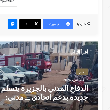
ماسنجر
فيسبوك
‫X
شاركها
أقرأ التالي
اخبار
7 أغسطس، 2026
الدفاع المدني بالجزيرة يتسلم
جديدة بدعم اتحادي ــ مدني:
عبدالوهاب السنجك