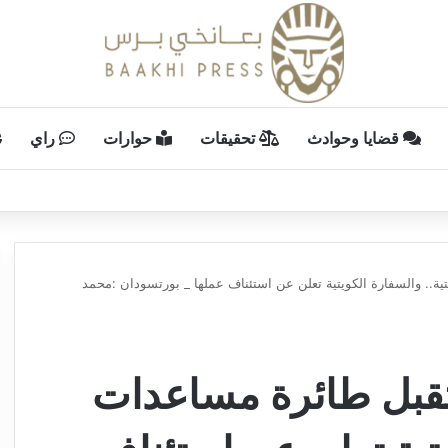
قضايا وحوادث
تحقيقات
حوارات
راي
.. والسفارة الكويتية تعلن عن استئناف عملها _ بورتسودان :محمد
تقبل طائرة مساعدات