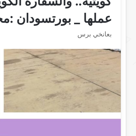
كويتية.. والسفارة الكو
عملها _ بورتسودان :
بعانخي برس