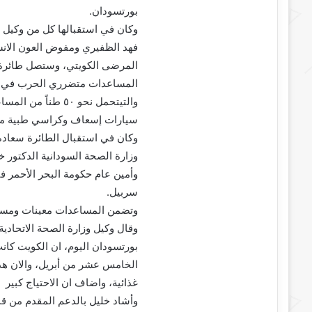
بورتسودان.
وكان في استقبالها كل من وكيل و
فهد الظفيري ومفوض العون الانسان
المرضى الكويتي، وستصل طائرة أ
والتيتحمل نحو ٥٠ ط
سيارات إسعاف وكراسي طبية متح
وكان في استقبال الطائرة سعادة
وزارة الصحة السودانية الدكتور 
وأمين عام حكومة البحر الأحمر فت
سربيل.
وتضمن المساعدات معينات ومستل
وقال وكيل وزارة الصحة الاتحادي
بورتسودان اليوم، ان الكويت كان
الخامس عشر من أبريل، والان ه
غذائية، واضاف ان الاحتياج كبير
وأشاد خليل بالدعم المقدم من قب