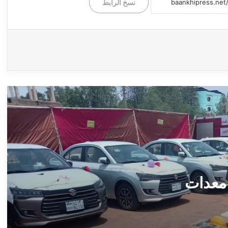
نسخ الرابط
وزارة الصحة بولاية الجزيرة ــ بيان صحفي ــ
بعانخي برس
*من الوعد إلى الإنجاز.. شعار وزارة الثقافة
والإعلام “جيناكم” يعيد الحياة لمؤسسات السودان
الإعلامية والثقافية* ــ ام درمان : بعانخي برس
وزير الرعاية الاجتماعية يدشّن مهرجان التعايش
السلمي بالجزيرة: “الطلاب هم صُنّاع السلام وبناة
السودان الجديد” ــ ودمدني : سلمى امين
تخريج دورة متخصصة بشرطة ولاية الجزيرة ــ
ود مدني : سلمى أمين
 معدات
وزير التخطيط العمراني بولاية الجزيرة يشارك
في أعمال الدورة الخامسة عشرة للمجلس
القومي للتنمية العمرانية ــ الخرطوم : ميادة