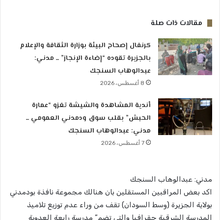
مقالات ذات صلة
كرنفال إصحاح البيئة بوزارة الثقافة والإعلام
بالجزيرة تقوده “إضاءة الإنجاز” ــ مدني:
عبدالوهاب السنجك
8 أغسطس، 2026
أندية المشاهدة والشيشة تغزو “عمارة
الحبش” بقلب سوق ودمدني العمومي ــ
مدني: عبدالوهاب السنجك
7 أغسطس، 2026
مدني: عبدالوهاب السنجك
اكد بعض المراقبين المستقلين بان هنالك مجموعة نافذة بودمدني
بولاية الجزيرة (وسط السودان) تقف من وراء عدم توزيع تلاميذ
المدرسة الشرقية جقرافيا والتي تضم” مدرسة رابعة العدوية