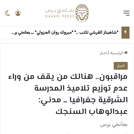
القائمة
تسجيل 
ال
*شاهيناز القرشي تكتب ..* *مبروك روان الجزولي* ــ بعانخي برس
الرئيسية
|
اخبار
اخبار
مراقبون.. هنالك من يقف من وراء
عدم توزيع تلاميذ المدرسة
الشرقية جغرافيا ــ مدني:
عبدالوهاب السنجك
بعانخي برس