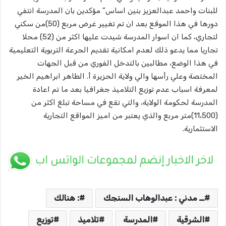
للبنات واحمد عبدالعزيز بنين اساس” مؤكدين بان المدرسة انتفي
دورها في هذا الموقع بعد ان تم تغيير غرض مربع (50)من سكني
لتجاري، كما ان اسوار المدرسة شيدت عليها اكثر من (52) محلا
تجاريا مما يدعو ذلك لعدم امكانية تقديم الجرعة التربوية التعليمية
في هذا الوضع، مطالبين بالتدخل الفوري من قبل الجهات
المختصة وعلي رأسها والي ولاية الحزيرة أ. الطاهر ابراهيم الخير
لمعرفة اسباب عدم توزيع التلاميذ جغرافيا بعد ما تم اعادة
المدرسة لحكومة الولاية، والتي تقع في مساحة تبلغ اكثر من
(11،500)متر مربع والذي يعتبر من اميز المواقع التجارية
الاستثمارية.
ــ مدني : عبدالوهاب السنجك
: هنالك
الشرقية
المدرسة
تلاميذ
توزيع