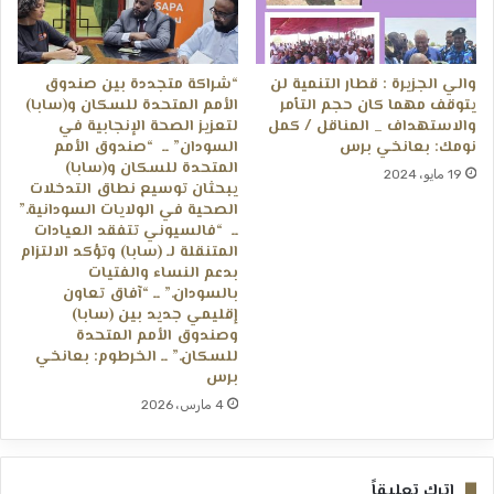
والي الجزيرة : قطار التنمية لن
“شراكة متجددة بين صندوق
يتوقف مهما كان حجم التٱمر
الأمم المتحدة للسكان و(سابا)
والاستهداف _ المناقل / كمل
لتعزيز الصحة الإنجابية في
نومك: بعانخي برس
السودان” ــ “صندوق الأمم
المتحدة للسكان و(سابا)
19 مايو، 2024
يبحثان توسيع نطاق التدخلات
الصحية في الولايات السودانية.”
ــ “فالسيوني تتفقد العيادات
المتنقلة لـ (سابا) وتؤكد الالتزام
بدعم النساء والفتيات
بالسودان.” ــ “آفاق تعاون
إقليمي جديد بين (سابا)
وصندوق الأمم المتحدة
للسكان.” ــ الخرطوم: بعانخي
برس
4 مارس، 2026
اترك تعليقاً