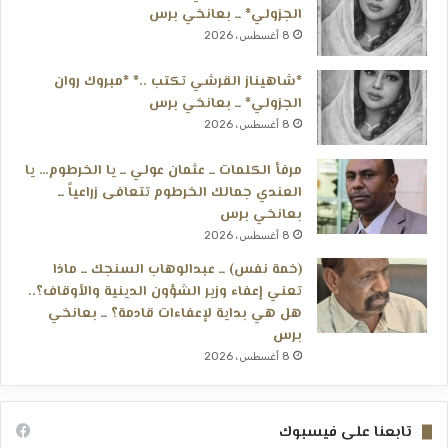
الجزولي* ــ بعانخي برس
8 أغسطس، 2026
*شاهيناز القرشي تكتب ..* *مبروك روان
الجزولي* ــ بعانخي برس
8 أغسطس، 2026
مرفأ الكلمات ــ عثمان عولي ــ يا الخرطوم… يا
العندي جمالك الخرطوم تتعافى زراعياً ــ
بعانخي برس
8 أغسطس، 2026
(خمة نفس) ــ عبدالوهاب السنجك ــ ماذا
تعني إعفاء وزير الشؤون الدينية والأوقاف؟..
هل هي بداية لإعفاءات قادمة؟ ــ بعانخي
برس
8 أغسطس، 2026
تابعنا على فيسبوك