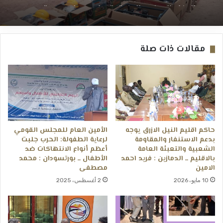
بدعم اتحادي ــ مدني: عبدالوهاب السنجك
مقالات ذات صلة
حاكم اقليم النيل الازرق يوجه
الأمين العام للمجلس القومي
بدعم الاستنفار والمقاومة
لرعاية الطفولة: الحرب جلبت
الشعبية والتعبئة العامة
أعظم أنواع الانتهاكات ضد
بالاقليم ــ الدمازين : فريد احمد
الأطفال ــ بورتسودان : محمد
الامين
مصطفى
10 مايو، 2026
2 أغسطس، 2025