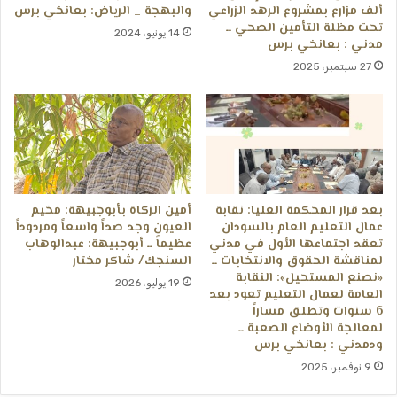
ألف مزارع بمشروع الرهد الزراعي
والبهجة _ الرياض: بعانخي برس
تحت مظلة التأمين الصحي ــ
14 يونيو، 2024
مدني : بعانخي برس
27 سبتمبر، 2025
​بعد قرار المحكمة العليا: نقابة
أمين الزكاة بأبوجبيهة: مخيم
عمال التعليم العام بالسودان
العيون وجد صداً واسعاً ومردوداً
تعقد اجتماعها الأول في مدني
عظيماً ــ أبوجبيهة: عبدالوهاب
لمناقشة الحقوق والانتخابات ــ ​
السنجك/ شاكر مختار
«نصنع المستحيل»: النقابة
19 يوليو، 2026
العامة لعمال التعليم تعود بعد
6 سنوات وتطلق مساراً
لمعالجة الأوضاع الصعبة ــ
ودمدني : بعانخي برس
9 نوفمبر، 2025