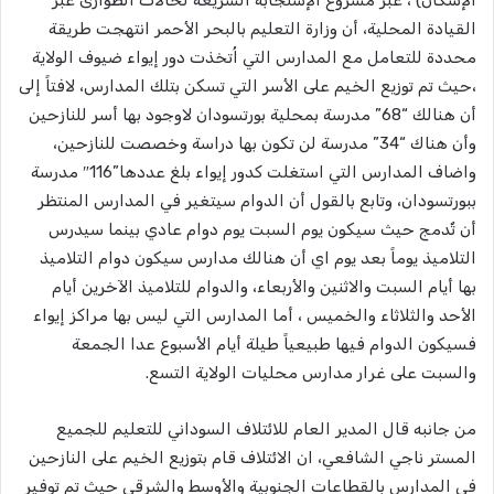
الإسكان) ، عبر مشروع الإستجابة السريعة لحالات الطوارئ عبر
القيادة المحلية، أن وزارة التعليم بالبحر الأحمر انتهجت طريقة
محددة للتعامل مع المدارس التي اُتخذت دور إيواء ضيوف الولاية
،حيث تم توزيع الخيم على الأسر التي تسكن بتلك المدارس، لافتاً إلى
أن هنالك “68” مدرسة بمحلية بورتسودان لاوجود بها أسر للنازحين
وأن هناك “34” مدرسة لن تكون بها دراسة وخصصت للنازحين،
واضاف المدارس التي استغلت كدور إيواء بلغ عددها”116″ مدرسة
ببورتسودان، وتابع بالقول أن الدوام سيتغير في المدارس المنتظر
أن تٌدمج حيث سيكون يوم السبت يوم دوام عادي بينما سيدرس
التلاميذ يوماً بعد يوم اي أن هنالك مدارس سيكون دوام التلاميذ
بها أيام السبت والاثنين والأربعاء، والدوام للتلاميذ الآخرين أيام
الأحد والثلاثاء والخميس ، أما المدارس التي ليس بها مراكز إيواء
فسيكون الدوام فيها طبيعياً طيلة أيام الأسبوع عدا الجمعة
والسبت على غرار مدارس محليات الولاية التسع.
من جانبه قال المدير العام للائتلاف السوداني للتعليم للجميع
المستر ناجي الشافعي، ان الائتلاف قام بتوزيع الخيم على النازحين
في المدارس بالقطاعات الجنوبية والأوسط والشرقي حيث تم توفير