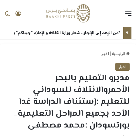
القائمة
تسجيل 
ال
*من الوعد إلى الإنجاز.. شعار وزارة الثقافة والإعلام “جيناكم” يعيد الحياة لمؤسسات السودان الإعلامية والثقافية* ــ ام درمان : بعانخي برس
الرئيسية
|
اخبار
اخبار
مديرو التعليم بالبحر
الأحمروالائتلاف للسوداني
للتعليم :إستئناف الدراسة غدا
الأحد بجميع المراحل التعليمية_
بورتسودان :محمد مصطفى