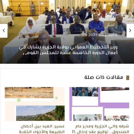
اخبار
5 أغسطس، 2026
وزير التخطيط العمراني بولاية الجزيرة يشارك في
أعمال الدورة الخامسة عشرة للمجلس القومي
للتنمية العمرانية ــ الخرطوم : ميادة إبراهيم
مقالات ذات صلة
شرفه والي الجزيرة ومدير عام
عسير: العيد بين أحضان
الصندوق.. توقيع عقد إدخال 15
الطبيعة والأجواء الخلابة