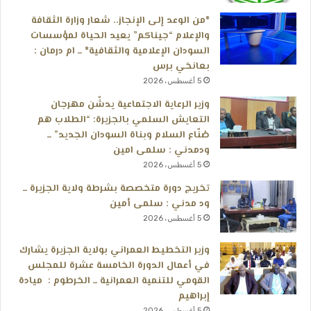
*من الوعد إلى الإنجاز.. شعار وزارة الثقافة
والإعلام “جيناكم” يعيد الحياة لمؤسسات
السودان الإعلامية والثقافية* ــ ام درمان :
بعانخي برس
5 أغسطس، 2026
وزير الرعاية الاجتماعية يدشّن مهرجان
التعايش السلمي بالجزيرة: “الطلاب هم
صُنّاع السلام وبناة السودان الجديد” ــ
ودمدني : سلمى امين
5 أغسطس، 2026
تخريج دورة متخصصة بشرطة ولاية الجزيرة ــ
ود مدني : سلمى أمين
5 أغسطس، 2026
وزير التخطيط العمراني بولاية الجزيرة يشارك
في أعمال الدورة الخامسة عشرة للمجلس
القومي للتنمية العمرانية ــ الخرطوم : ميادة
إبراهيم
5 أغسطس، 2026