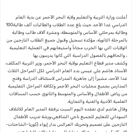
أعلنت وزارة التربية والتعليم ولاية البحر الأحمر عن بدية العام
الدراسي غدا الأحد حيث بلغ عدد الطلاب والطالبات 100‪ألف طالبة
وطالبة بمرحلتي الأساس والمتوسطة، وعشرة آلاف طالب وطالبة
بالمرحلة الثانوية، مؤكدة تسجيل وقبول جميع الطلاب النازحين من
الولايات التي بها الحرب مجاناً واستيعابهم في العملية التعليمية
والحاقهم بالفصول الدراسية التي كانوا يدرسون بها ،
وكشف مدير قطاع التعليم بولاية البحر الأحمر، وزير التربية المكلف،
الأستاذ هاشم علي عيسى بدء العام الدراسي لكل المراحل الثلاث
غدا الأحد، مشيراً إلى جاهزية المدراس لاستئناف الدراسة وفتح
المدارس بجميع محليات البحر الأحمر ولكافة المراحل التعليمية
من رياض الأطفال والأساس والمتوسط والثانوي حسب المساقات
العلمية الأدبية والفنية والتجارية.
وقال هاشم لدي تفقده اليوم السبت برفقة المدير العام للائتلاف
السوداني للتعليم للجميع ناجي الشافعي،ورشة تدريب الأطفال
النازحين على تصميم وتحريك العرائس بدار إيواء (كوريا-الشاحنات-