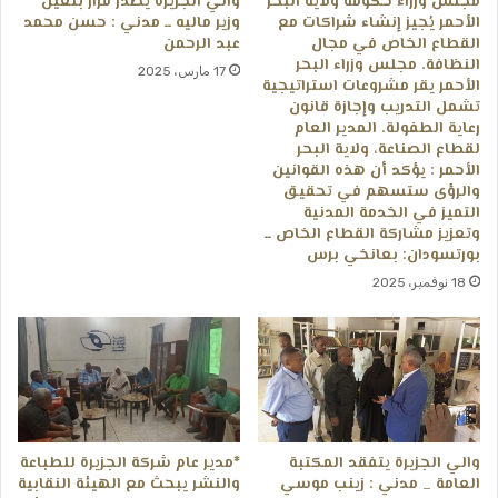
مجلس وزراء حكومة ولاية البحر
والي الجزيرة يصدر قرار بتعين
الأحمر يُجيز إنشاء شراكات مع
وزير ماليه ــ مدني : حسن محمد
القطاع الخاص في مجال
عبد الرحمن
النظافة. مجلس وزراء البحر
17 مارس، 2025
الأحمر يقر مشروعات استراتيجية
تشمل التدريب وإجازة قانون
رعاية الطفولة. المدير العام
لقطاع الصناعة، ولاية البحر
الأحمر : يؤكد أن هذه القوانين
والرؤى ستسهم في تحقيق
التميز في الخدمة المدنية
وتعزيز مشاركة القطاع الخاص ــ
بورتسودان: بعانخي برس
18 نوفمبر، 2025
والي الجزيرة يتفقد المكتبة
*مدير عام شركة الجزيرة للطباعة
العامة _ مدني : زينب موسي
والنشر يبحث مع الهيئة النقابية