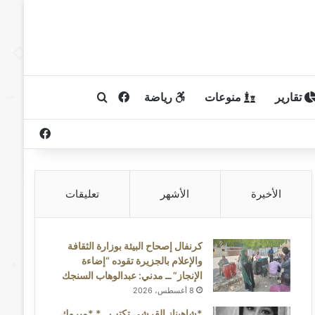
تقارير
منوعات
رياضة
فيسبوك
بحث عن
فيسبوك
الأخيرة
الأشهر
تعليقات
كرنفال إصحاح البيئة بوزارة الثقافة
والإعلام بالجزيرة تقوده “إضاءة
الإنجاز” ــ مدني: عبدالوهاب السنجك
8 أغسطس، 2026
*شاهيناز القرشي تكتب ..* *مبروك