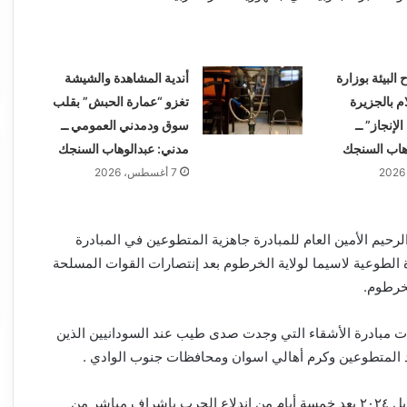
البيئة بوزارة
أندية المشاهدة والشيشة
ام بالجزيرة
تغزو “عمارة الحبش” بقلب
لإنجاز” ــ
سوق ودمدني العمومي ــ
هاب السنجك
مدني: عبدالوهاب السنجك
7 أغسطس، 2026
رحيم الأمين العام للمبادرة جاهزية المتطوعين في المبادرة
دة الطوعية لاسيما لولاية الخرطوم بعد إنتصارات القوات المسلحة
خرطوم.
ات مبادرة الأشقاء التي وجدت صدى طيب عند السودانيين الذين
د المتطوعين وكرم أهالي اسوان ومحافظات جنوب الوادي .
يذكر ان المبادرة بدأت يوم ١٩ ابريل ٢٠٢٤ بعد خمسة أيام من اندلاع الحرب بإشراف مباشر من