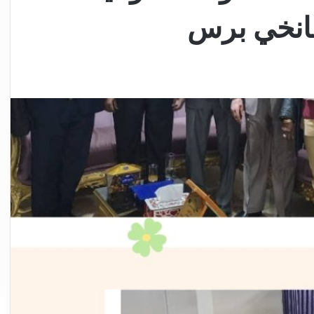
عانخي برس