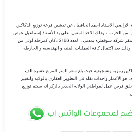
 الاراضي الاستاذ احمد الحافظ ، عن تدشين قرعة توزيع الدكاكين
 من الحرب ، وذلك الاحد المقبل علي يد الأستاذ إسماعيل عوض
الله العاقب والي ولايه الجزيرة بمقر شركه سوقطره بمدني ، لعدد 2166 دكان كمرحله اولي من
 دكان لعدد 17 نشاط وذلك بعد اكتمال كافة العمليات الفنيه و الهندسيه و الخارطه
كين رمزيه وتشجيعيه حيث بلغ سعر المتر المربع عشرة الف
و الأعمار واحداث نقله في التطوير العقاري بالولايه ولتغيير
 خلق فرص عمل لمواطني الولايه الجدير بالزكر انه سيتم توزيع