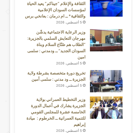
الثقافة والإعلام “جيناكم” يعيد الحياة
لمؤسسات السودان الإعلامية
والثقافية* ــ ام درمان : بعانخي برس
5 أغسطس، 2026
وزير الرعاية الاجتماعية يدشّن
مهرجان التعايش السلمي بالجزيرة:
“الطلاب هم صُنّاع السلام وبناة
السودان الجديد” ــ ودمدني : سلمى
امين
5 أغسطس، 2026
تخريج دورة متخصصة بشرطة ولاية
الجزيرة ــ ود مدني : سلمى أمين
5 أغسطس، 2026
وزير التخطيط العمراني بولاية
الجزيرة يشارك في أعمال الدورة
الخامسة عشرة للمجلس القومي
للتنمية العمرانية ــ الخرطوم : ميادة
إبراهيم
5 أغسطس، 2026