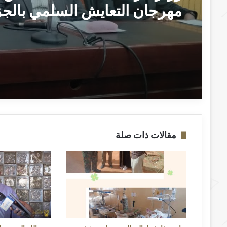
مهرجان التعايش السلمي بالجز
“الطلاب هم صُنّاع السلام وبناة
السودان الجديد” ــ ودمدني : 
امين
مقالات ذات صلة