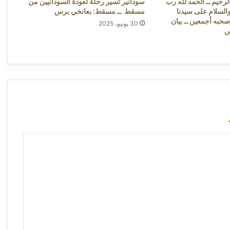
رحيم ــ الحمد لله رب
سودانير تسير رحلة لعودة السودانيين من
والسلام على سيدنا
مسقط ــ مسقط: بعانخي برس
حبه أجمعين ــ بيان
30 يونيو، 2025
س