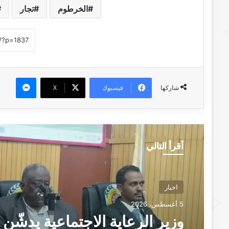
الخرطوم
تجار
ماسنجر
فيسبوك
‫X
شاركها
أقرأ التالي
اخبار
5 أغسطس، 2026
وزير الرعاية الاجتماعية يدشّن