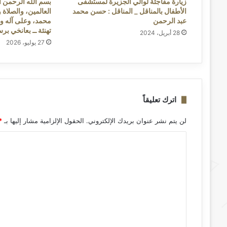
زيارة مفاجئة لوالي الجزيرة لمستشفى
بسم الله الرحمن ال
الأطفال بالمناقل _ المناقل : حسن محمد
العالمين، والصلاة 
عبد الرحمن
محمد، وعلى آله وص
تهنئة ــ بعانخي بر
28 أبريل، 2024
27 يوليو، 2026
اترك تعليقاً
لن يتم نشر عنوان بريدك الإلكتروني.
الحقول الإلزامية مشار إليها بـ
*
ا
ل
ت
ع
ل
ي