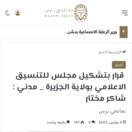
القائمة
تسجيل 
ال
وزير الرعاية الاجتماعية يدشّن مهرجان التعايش السلمي بالجزيرة: “الطلاب هم صُنّاع السلام وبناة السودان الجديد” ــ ودمدني : سلمى امين
الرئيسية
|
اخبار
اخبار
قرار بتشكيل مجلس للتنسيق
الاعلامي بولاية الجزيرة _ مدني :
شاكر مختار
بعانخي برس
3 نوفمبر، 2023
0
147
دقيقة واحدة