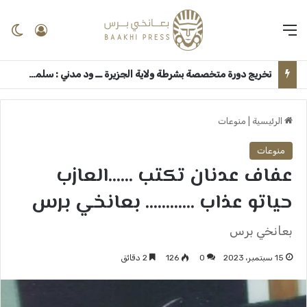
القائمة
تسجيل 
ال
تخريج دورة متخصصة بشرطة ولاية الجزيرة ــ ود مدني : سلمى أمين
الرئيسية
|
منوعات
منوعات
عفاف عدنان تكتب ……العازب
حياتو عذاب ………… بعانخي برس
بعانخي برس
15 سبتمبر، 2023
0
126
2 دقائق