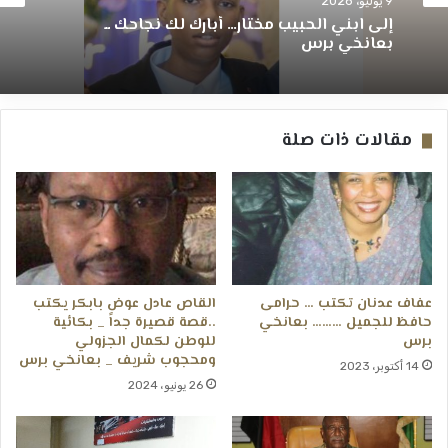
9 يوليو، 2026
إلى ابني الحبيب مختار… أبارك لك نجاحك ــ
بعانخي برس
مقالات ذات صلة
عفاف عدنان تكتب … حرامى
القاص عادل عوض بابكر يكتب
حافظ للجميل ……… بعانخي
..قصة قصيرة جداً _ بكائية
برس
للوطن لكمال الجزولي
ومحجوب شريف _ بعانخي برس
14 أكتوبر، 2023
26 يونيو، 2024