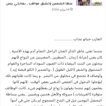
عنها الشمس وتشرق مواهب ــ بعانخي برس
24 يوليو، 2026
العازب حياتو عذاب …………………….
عندما تغنى عاطر الذكر الفنان الراحل النعام آدم بهذه الأغنية …
كان يعنى (عزابة ) زمان …المبطرين ..المضربين عن الزواج لأنهم
يبحثون عن البنت البيضاء ذات العيون السوداء الساحرة والقوام
الممشوق والشعر (الليل الطويل ) …والضمير ( الكلو قبضة إيد )
وأوصاف لا تجتمع فى مخلوق من االبشر …و ربما كانت طلباتهم تلك
ليؤجلوا الدخول فى القفص الذهبى بعض الوقت …لأنهم كانوا
يعلمون إنهم عندما يقولون يا زواج لن يعطلهم شىء…كانت الوظائف
متوفرة (القريشات ) مبروكة والأهل هديين ورضيين …يعنى ببساطة
البحصل اليومين ديل فى البذخ الممجوج لم يكن حتى فى أسوأ