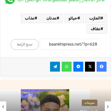
العازب
حياتو
عدنان
عذاب
عفاف
نسخ الرابط
ماسنجر
واتساب
تيلقرام
منوعات