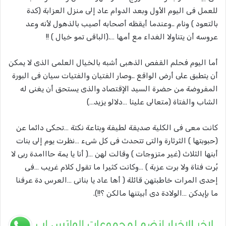
للعمل فى اليوم الأول وبعد الدوام عاد إلى منزل العزابة (كدة
بالتعود ) ونام ..وعندما أيقظه أصحابه أصيب بالذهول لأنه وعد
عروسه أن يتناولا الغداء مع أمها ….(الباقى تمو خيال ) !!
أما اليوم فحلم القفص الذهبى أشبه بالخيال العلمى الذى لا يمكن
أن يتطبق على أرض الواقع ..وصار الفتيان والفتيات سيان فى البورة
المفروضة من حضرة السيد الإقتصاد والذى يستحق أن يغنى له
الشاب والفتاة (متعالى علينا …دلالو يزيد…)
كانت معى فى الكلية صديقة لطيفة وبتاعة نكتة …تحكى دائما عن
(حبوبتها ) الثرثارة والتى تتحدث فى كل شىء …نظرت يوم إلى بنات
أبنها الثلاث (غير متزوجات ) وقالت لهن …( أنا يا يمة حااامدة ربى لا
بُرت فتاة ولا برت عزبة ) …وكانت كثيرا ما تقول كلام غريب …فى
إحدى المرات خاطبتهن قائلة ( أها عاد يا بناتى …العرس دة عرفنا
ما بإيدكن …الولادة دى أبيتنها مالكن ؟!!).