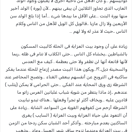
كوابيسهم …و كان الأهل من ناحية أخرى لا يقبلون وجود الولد
العازب الذى تجاوز الثلاثين أن يبقى بينهم …لأن (بورة ) الولد أخير
منها بورة البنت …على الأقل ما بيدها شىء …أما إذا بلغ الولد سن
الأربعين ولا زال عازبا ..فالويل كل الويل للأهل من الناس وكلام
الناس ..حيث لا عذر له ولا لهم …
زيادة على أن وجود بيت العزابة فى الحلة كالبيت المسكون
بالشياطين ..يخشاه كل الناس …حتى الكلاب لا تنام فى ظله ..ربما
لأنها قانعة أنها لن تظفر ولا حتى بعظمة . كيف مع العدس
والسخينة ديل..؟!…ويكون هذا البيت مصدر إزعاج للحلة عندما يفكر
ساكنيه فى الترويح عن أنفسهم ببعض الغناء …وتصبح المحاضر عند
الشرطة زى ورق المحاية عند الفكى …حتى الحرامى لا يمكن (يتلب )
عندهم ..إذ ماذا ينتظر من شوية شباب غلبانين العرس زاتو ما
قادرين عليه …ويخاف أكثر لو تجرأ وفعلها …هناك تبدو نبابيت
الشرطة أرحم من كفوفهم القوية من السواعد الشابة …زيادة على
أن التعود على حياة العزابة وبيت العزابة ( السايب ) يغرى
الساكنين بعدم مبارحته …وأذكر أحد الشبان سكن ردحا من الزمن
فى بيت العزابة وعندما تزوج سافر شهر العسل وعاد …وذهب