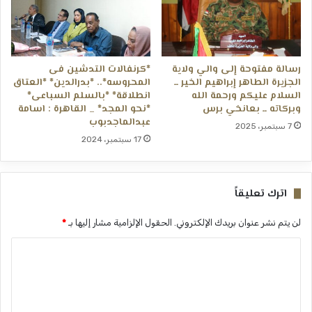
رسالة مفتوحة إلى والي ولاية
*كرنفالات التدشين فى
الجزيرة الطاهر إبراهيم الخير ــ
المحروسه*.. *بدرالدين* *العتاق
السلام عليكم ورحمة الله
انطلاقة* *بالسلم السباعى*
وبركاته ــ بعانخي برس
*نحو المجد* _ القاهرة : اسامة
عبدالماجدبوب
7 سبتمبر، 2025
17 سبتمبر، 2024
اترك تعليقاً
لن يتم نشر عنوان بريدك الإلكتروني.
الحقول الإلزامية مشار إليها بـ
*
ا
ل
ت
ع