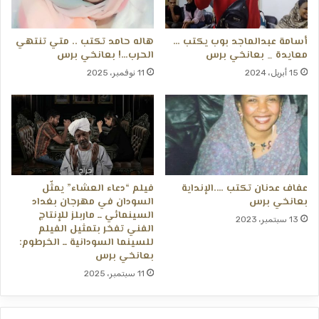
أسامة عبدالماجد بوب يكتب …
هاله حامد تكتب .. متي تنتهي
معايدة _ بعانخي برس
الحرب…! بعانخي برس
15 أبريل، 2024
11 نوفمبر، 2025
عفاف عدنان تكتب ….الإنداية
فيلم “دعاء العشاء” يمثّل
بعانخي برس
السودان في مهرجان بغداد
السينمائي ــ ماربلز للإنتاج
13 سبتمبر، 2023
الفني تفخر بتمثيل الفيلم
للسينما السودانية ــ الخرطوم:
بعانخي برس
11 سبتمبر، 2025