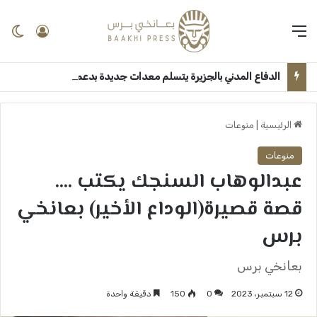
القائمة
تسجيل 
ال
الدفاع المدني بالجزيرة يتسلم معدات جديدة بدعم اتحادي ــ مدني: عبدالوهاب السنجك
الرئيسية
|
منوعات
منوعات
عبدالوهاب السنجك يكتب ….
قصة قصيرة(الوداع الأخير) بعانخي
برس
بعانخي برس
12 سبتمبر، 2023
0
150
دقيقة واحدة