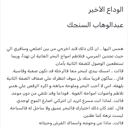
الوداع الأخير
عبدالوهاب السنجك
همس اليها .. ان كان ذلك لابد اخرجي من بين اضلعي وسافري الي
حيث تجدين المرسي، فتلاطم امواج البحر العاتية لن تهدآ، وربما
تستطعين الوصول للضفة الثانية بآمان.
قالت .. امسك بيدي لنبحر معا فالرحلة قد تكون صعبة وقاسية.
قال .. سأكون قريبا منك بل سوف انتظرك علي ضفاف الضفة الثانية
بلهفة، انني لا آحب البحر وملوحة مياهه..و اكره الرقص علي هدير
تلاطم واصوات امواجة القوية . فوداعا وقد نلتقي من دون موعد.
قالت…لماذا انت مسرع اتريد ان اتتركني اصارع الموج لوحدي.
قال.. لقد كان ذلك اختيارك فالبحر عميق ولا ساحل له فالسباحة
ليست نزهة كما تظنين.
قالت.. ماذا عن وحوشه واسماك القرش وحيتانه