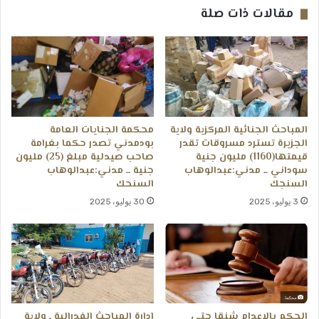
مقالات ذات صلة
المباحث الجنائية المركزية ولاية
محكمة الجنايات العامة
الجزيرة تسترد مسروقات تقدر
بودمدني تصدر حكما بغرامة
قيمتها(1160) مليون جنية
صاحب صيدلية مبلغ (25) مليون
سوداني ــ مدني:عبدالوهاب
جنية ــ مدني:عبدالوهاب
السنجك
السنحك
3 يوليو، 2025
30 يوليو، 2025
الحكم بالإعدام شنقا حتى
إدارة المباحث الفدرالية ـ ولاية