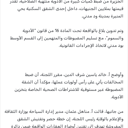
الجزيرة من ضبط كميات كبيرة من الأدوية منتهية الصلاحية، تقدر
قيمتها بملايين الجنيهات، داخل إحدى الشقق السكنية بحي
المنيرة بمدينة ود مدني.
وتم تدوين بلاغ بالواقعة تحت المادة 16 من قانون “الأدوية
والسموم”، مع تسليم المضبوطات والمتهمين إلى القسم الأوسط
بود مدني لاتخاذ الإجراءات القانونية.
وأوضح أ. خالد ياسين شرف الدين، مقرر اللجنة، أن ضبط
المخالفات يأتي على رأس أولويات عملها، مؤكداً أن الشقة
المضبوطة غير مستوفية للاشتراطات الصحية الخاصة بتخزين
الأدوية.
من جانبها، قالت أ. مناهل عثمان، مدير إدارة السياحة بوزارة الثقافة
والإعلام بالولاية رئيس اللجنة، إن خطة حصر وتفتيش الشقق
المفروشة تهدف إلى تقنين أوضاع العقارات الواقعة ضمن دائرة