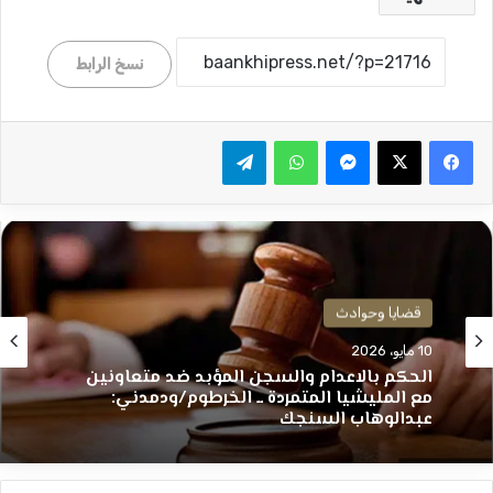
نسخ الرابط
ماسنجر
واتساب
تيلقرام
قضايا وحوادث
10 مايو، 2026
الحكم بالاعدام والسجن المؤبد ضد متعاونين
مع المليشيا المتمردة ــ الخرطوم/ودمدني:
عبدالوهاب السنجك