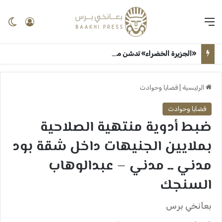
القائمة
تسجيل 
ال
«الجزيرة الخضراء» تدشن مبادرة غرس مليون شتلة برعاية درع السودان ــ شراكة بين قوات درع السودان ووزارة الإنتاج والموارد الاقتصادية لتعزيز الغطاء النباتي ــ مدني : عبدالوهاب السنجك
الرئيسية
|
قضايا وحوادث
قضايا وحوادث
ضبط أدوية منتهية الصلاحية
بملايين الجنيهات داخل شقة بود
مدني ــ مدني – عبدالوهاب
السنجك
بعانخي برس