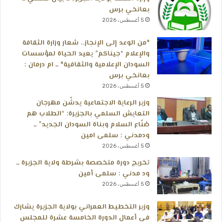
بعانخي برس
5 أغسطس، 2026
*من الوعد إلى الإنجاز.. شعار وزارة الثقافة
والإعلام “جيناكم” يعيد الحياة لمؤسسات
السودان الإعلامية والثقافية* ــ ام درمان :
بعانخي برس
5 أغسطس، 2026
وزير الرعاية الاجتماعية يدشّن مهرجان
التعايش السلمي بالجزيرة: “الطلاب هم
صُنّاع السلام وبناة السودان الجديد” ــ
ودمدني : سلمى امين
5 أغسطس، 2026
تخريج دورة متخصصة بشرطة ولاية الجزيرة ــ
ود مدني : سلمى أمين
5 أغسطس، 2026
وزير التخطيط العمراني بولاية الجزيرة يشارك
في أعمال الدورة الخامسة عشرة للمجلس