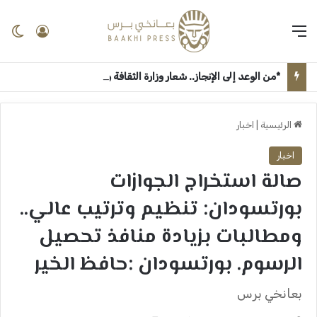
القائمة
تسجيل 
ال
*من الوعد إلى الإنجاز.. شعار وزارة الثقافة والإعلام “جيناكم” يعيد الحياة لمؤسسات السودان الإعلامية والثقافية* ــ ام درمان : بعانخي برس
الرئيسية
|
اخبار
اخبار
صالة استخراج الجوازات
بورتسودان: تنظيم وترتيب عالي..
ومطالبات بزيادة منافذ تحصيل
الرسوم. بورتسودان :حافظ الخير
بعانخي برس