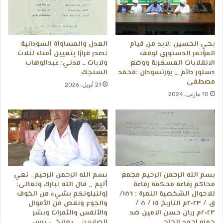
يحي الحسين :لابد من قيام
العدل والمساواة السودانية
المؤتمر الدستوري لوقف
تصدر قرارًا بتعيين أمناء لثلاث
الانقلابات العسكرية ووضع
ولايات ــ مدني: عبدالوهاب
دستور دائم _ بورتسودان :محمد
السنجك
مصطفى
21 أبريل، 2026
10 مارس، 2024
بسم الله الرحمن الرحيم مجمع
بسم الله الرحمن الرحيم_ نعي
محاكم رفاعة محكمة رفاعة
أليم _ قال الله تبارك وتعالى:
للاحوال الشخصية النمرة : ١٨٦/
{ولنبلونكم بشيء من الخوف
ق / ٢٠٢٣م التاريخ ١٥ / ٨ /
والجوع ونقص من الأموال
٢٠٢٣م ريان حسن الامين ضد
والأنفس والثمرات وبشر
حمزه احمد الحاج
الصابرين _ بعانخي برس