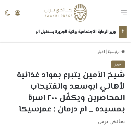
القائمة
تسجيل 
ال
وزير الرعاية الاجتماعية بولاية الجزيرة يستقبل الوزير الاتحادي بقصر الضيافة ــ ودمدني : سلمى امين
الرئيسية
|
اخبار
اخبار
شيخ الأمين يتبرع بمواد غذائية
لأهالي ابوسعد والفتيحاب
المحاصرين ويكفّل ٢٠٠ اسرة
بمسيده _ ام درمان : عمرسيكا
بعانخي برس