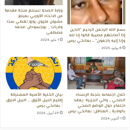
وزارة الصحة تستلم منحة مقدمة
من الاتحاد الأوربي بمبلغ
عشرون مليون يورو تغطي ست
ولايات _ بورتسودان :محمد
بسم الله الرحمن الرحيم “الذين
مصطفى
إذا أصابتهم مصيبة قالوا إنا لله
وإنا إليه راجعون” ــ بعانخي برس
1 مايو، 2024
8 يوليو، 2025
خلال اجتماعه بلجنة الإسناد
بيان الخلية الأمنية المشتركة
الصحي ــ والي الجزيرة :يعقد
إقليم النيل الأزرق _ النيل الازرق
اجتماع حول الوضع الصحي
: بعانخي برس
بالولاية ــ المناقل: بعانخي برس
29 أبريل، 2026
1 أكتوبر، 2024