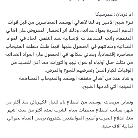
ام درمان : عمرسيكا
تبرع شيخ الأمين ودالبنا لأهالي ابوسعد المحاصرين من قبل قوات
الدعم السريع بمواد غذائية، وذلك أثر الحصار المفروض على أهالي
المنطقة، وأتت المساعدات الإنسانية لسد النقص الحاد في المواد
الغذائية ومعانتهم في الحصول عليها، فيما ظلتّ منطقة الفتيحاب
محاصرة إقتصادياً، ويعاني سكانها في الحصول على المواد الغذائية
من مثلث جبل أولياء أو سوق ليبيا والثورات، مما أدى للعديد من
الوفياتّ لكبار السنّ وتعرضهم للجوع والمرض.
واشاد عدد من أهالي منطقة ابوسعد والفتيحاب المساهمة
العينية التي قدمها الشيخ.
وتعاني مربعات ابوسعد من انقطاع تام للتيار الكهربائي منذ أكثر من
شهر، بجانب انقطاع محطات مياه الشرب لمدة أكثر من ست اشهر
منذ اندلاع الحرب وأصبح المواطنيين يشترون برميل المياة بحوالي
ثمانية آلاف جنيه.