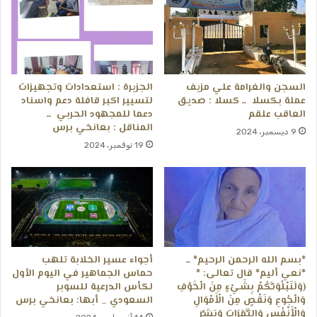
السجن والغرامة علي مزيف
الجزيرة : استعدادات وتجهيزات
عملة بكسلا ــ كسلا : صديق
لتسيير اكبر قافلة دعم واسناد
العاقب علقم
دعما للمجهود الحربي ــ
المناقل : بعانخي برس
9 ديسمبر، 2024
19 نوفمبر، 2024
*بسم الله الرحمن الرحيم* ــ
أجواء عسير الخلابة تلهب
*نعي أليم* قال تعالى: *
حماس الجماهير في اليوم الأول
(وَلَنَبْلُوَنَّكُمْ بِشَيْءٍ مِنَ الْخَوْفِ
لكأس الدرعية للسوبر
وَالْجُوعِ وَنَقْصٍ مِنَ الْأَمْوَالِ
السعودي _ أبها: بعانخي برس
وَالْأَنْفُسِ وَالثَّمَرَاتِ وَبَشِّرِ