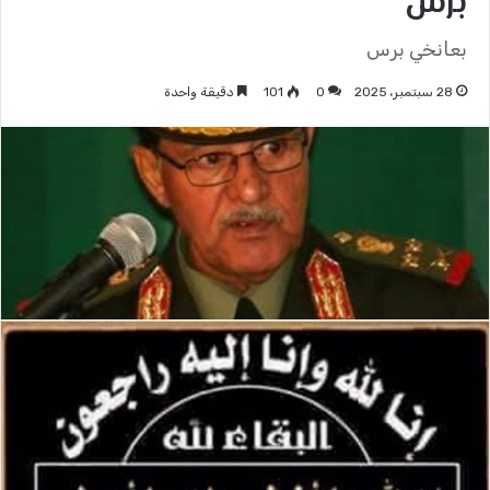
برس
بعانخي برس
28 سبتمبر، 2025
0
101
دقيقة واحدة