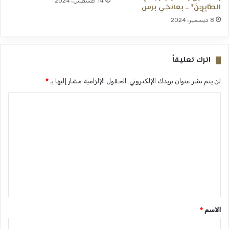
14 أغسطس، 2024
الصَّابِرِينَ* ــ بعانخي برس
8 ديسمبر، 2024
اترك تعليقاً
لن يتم نشر عنوان بريدك الإلكتروني.
الحقول الإلزامية مشار إليها بـ
*
ا
ل
ت
ع
ل
ي
ق
*
الاسم
*