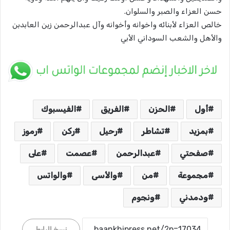
حسن العزاء والصبر والسلوان.
خالص العزاء لأبنائه واخوانه وأخوانه وآل عبدالرحمن زين العابدبن
والأهل والشعب السوداني الأبي
أول
الحزن
الفريق
الفيسبوك
بمزيد
تشاطر
رحيل
ركن
رموز
صفحتي
عبدالرحمن
عصمت
على
مجموعة
من
والأسى
والواتس
ودمدني
ونجوم
نسخ الرابط