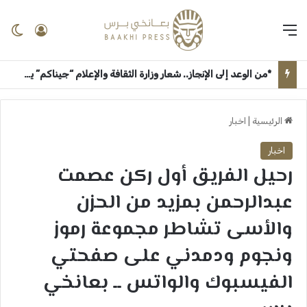
القائمة
تسجيل 
ال
*من الوعد إلى الإنجاز.. شعار وزارة الثقافة والإعلام “جيناكم” يعيد الحياة لمؤسسات السودان الإعلامية والثقافية* ــ ام درمان : بعانخي برس
الرئيسية
|
اخبار
اخبار
رحيل الفريق أول ركن عصمت
عبدالرحمن بمزيد من الحزن
والأسى تشاطر مجموعة رموز
ونجوم ودمدني على صفحتي
الفيسبوك والواتس ــ بعانخي