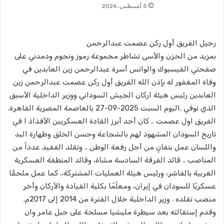
5 أغسطس، 2026
رحيل الفريق أول ركن عصمت عبدالرحمن
بمزيد من الحزن والأسى تشاطر مجموعة رموز ونجوم ودمدني على
صفحتي الفيسبوك والواتس أسرة عبدالرحمن زين العابدين في
وفاة المغفور له بإذن الله الفريق أول ركن عصمت عبدالرحمن زين
العابدين رئيس هيئة اركان الجيش السوداني ووزير الداخلية الأسبق
الذي توفي .اليوم السبت 2025-09-27 بالعاصمة المصرية القاهرة.
الفريق اول عصمت .. كان أحد أبرز القادة العسكريين الأفذاذ ا في
تاريخ السودان المشهود لهم بالشجاعة وحسن الخلق وطهارة اليد
واللسان عمل بتفانٍ من أجل رفعة الوطن .. وتقلد الفقيد عدداً من
المناصب .. قائد الفرقة السادسة مشاة، وقائد المنطقة العسكرية
الغربية بالفاشر، ورئيس هيئة العمليات المشتركة،. كما عمل ملحقًا
عسكريًا للسودان في إيران، ومعلّمًا بكلية القيادة والأركان وأخر
منصب تقلده . وزير الداخلية خلال الفترة من 2014 إلى 2017م.
وقدم إستقالته بعد سيطرة مليشيا مسلحة على جبل عامر وان