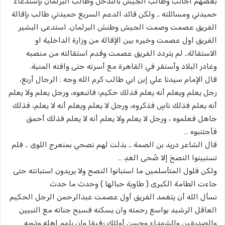
بعضهم اجانب وطالب الجيش بالتدخل وطالب البرلمان بإستدعاء
حميدتي ومسائلته .. ولكن قائد الدعم السريع حميدتي طالب بإقالة
الفريق عصمت وصمت الجيش وطنش البرلمان. استدعى البشير
الفريق اول عصمت وخيره بين الإقالة من وزارة الداخلية او
الاستقالة.. لم يتردد الفريق عصمت وقدم استقالته من منصبه
وغادر البلاد وأستقر في القاهرة مع أسرته حتى وافته المنية.
قال الإمام سيدنا علي إبن ابي طالب كرم الله وجه : الرجال أربع،
رجل يعلم ويعلم أنه يعلم فذلك حكيم؛ فاتبعوه، ورجل يعلم ولا يعلم
أنه يعلم فذلك ناسٍ فذكروه، ورجل لا يعلم ويعلم أنه لا يعلم، فذلك
جاهل فعلموه ، ورجل لا يعلم ولا يعلم أنه لا يعلم فذلك أحمق
فأجتنبوه …
قال الشاعر دريد بن الصمة .. بذلت لهم نصحي بمنعرج اللوى .. فلم
تستبينوا النصحَ إلا ضُحى الغدِ …
ولكن فلول المتأسلمين ما استبانوا النصح ولا يريدون استبانته حتى
جاءت الطامة الكبرى ( طاوية حبالها ) وحدث ما حدث
نسأل الله أن يتغمد الفريق أول عصمت عبدالرحمن الرجل الحكيم
العاقل الرشيد بواسع رحمته وان يسكنه فسيح جناته مع النبيين
والصديقين والشهداء وحسن أولئك رفيقا وان يلهم اهله وذويه