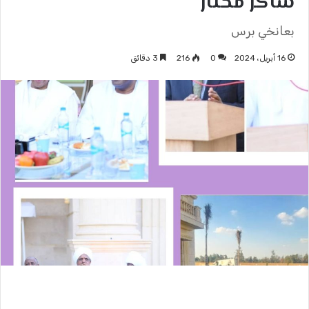
شاكر مختار
بعانخي برس
16 أبريل، 2024
0
216
3 دقائق