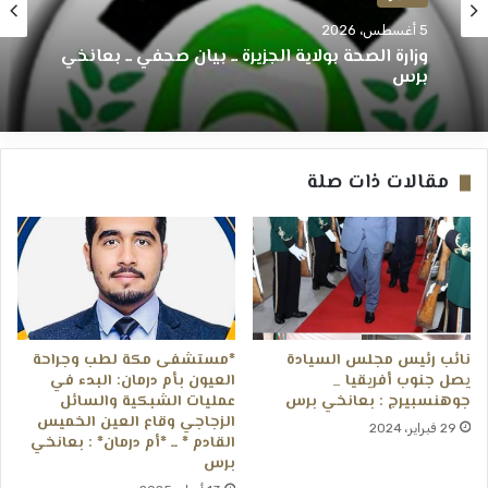
5 أغسطس، 2026
وزارة الصحة بولاية الجزيرة ــ بيان صحفي ــ بعانخي
برس
مقالات ذات صلة
نائب رئيس مجلس السيادة
*مستشفى مكة لطب وجراحة
يصل جنوب أفريقيا _
العيون بأم درمان: البدء في
جوهنسبيرج : بعانخي برس
عمليات الشبكية والسائل
الزجاجي وقاع العين الخميس
29 فبراير، 2024
القادم * ــ *أم درمان* : بعانخي
برس