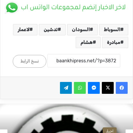
السوباط
السودان
تدشين
لاعمار
مبادرة
هشام
نسخ الرابط
ماسنجر
واتساب
تيلقرام
اخبار