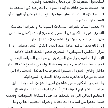
ليتقدموا الصفوف كل في مجال تخصصه وخبرته.
٥/ الاستفادة من علاقات أبناء السودان الخارجية في استقطاب
الدعم اللازم لاعادة الاعمار، سواء بالمنح أو القروض أو الهبات أو
الاستثمارات وغيرها.
٦/ تقديم الشكر للقوات المسلحة السودانية والقوات النظامية
الأخرى لدورها الكبير في النصر وأن تتفرغ لإعادة إكمال ما نقص
منها بسبب الحرب ويتفرغ الشعب لإعادة الإعمار.
إلى ذلك قدم الدكتور عادل عبد العزيز الفكي رئيس مجلس إدارة
مركز التكامل السوداني / المصري عضو اللجنة العليا لإعادة
الإعمار الصادرة بقرار من السيد رئيس مجلس السيادة الإنتقالي
قدم عرضا عما تم من جهود رسمية للدولة في ملف إعادة الإعمار
داخل وخارج السودان مشيرا لمخرجات المائدة المستديرة التي
عقدت مؤخرا بالقاهرة تحت رعاية السفارة السودانية.
واستعرض الدكتور سمير شاهين أمين الشؤون العلمية السابق
بجامعة الخرطوم الورقة التي أعدتها لجنة اعادة إعمار قطاع
التعليم العالي التي تم تكليفها من قبل السفارة السودانية وضمت
عددا مقدرا من أساتذة الجامعات وخبراء التعليم العالي وما
قامت به من تقييم عام للأضرار التي اصابت الجامعات السودانية