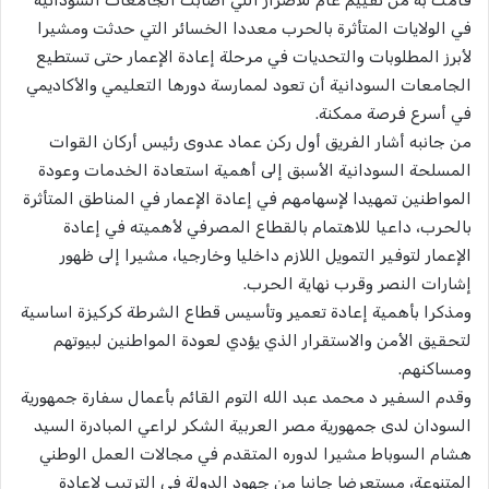
في الولايات المتأثرة بالحرب معددا الخسائر التي حدثت ومشيرا
لأبرز المطلوبات والتحديات في مرحلة إعادة الإعمار حتى تستطيع
الجامعات السودانية أن تعود لممارسة دورها التعليمي والأكاديمي
في أسرع فرصة ممكنة.
من جانبه أشار الفريق أول ركن عماد عدوى رئيس أركان القوات
المسلحة السودانية الأسبق إلى أهمية استعادة الخدمات وعودة
المواطنين تمهيدا لإسهامهم في إعادة الإعمار في المناطق المتأثرة
بالحرب، داعيا للاهتمام بالقطاع المصرفي لأهميته في إعادة
الإعمار لتوفير التمويل اللازم داخليا وخارجيا، مشيرا إلى ظهور
إشارات النصر وقرب نهاية الحرب.
ومذكرا بأهمية إعادة تعمير وتأسيس قطاع الشرطة كركيزة اساسية
لتحقيق الأمن والاستقرار الذي يؤدي لعودة المواطنين لبيوتهم
ومساكنهم.
وقدم السفير د محمد عبد الله التوم القائم بأعمال سفارة جمهورية
السودان لدى جمهورية مصر العربية الشكر لراعي المبادرة السيد
هشام السوباط مشيرا لدوره المتقدم في مجالات العمل الوطني
المتنوعة، مستعرضا جانبا من جهود الدولة في الترتيب لإعادة