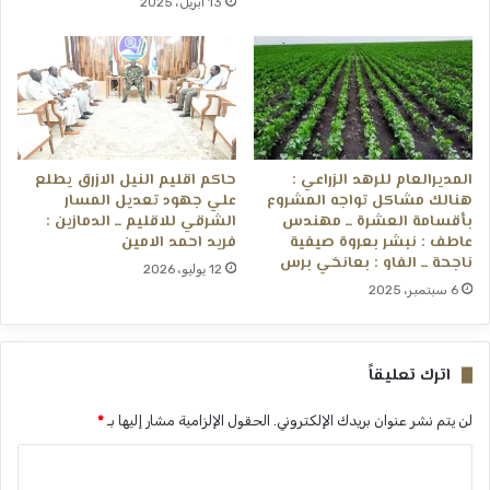
13 أبريل، 2025
المديرالعام للرهد الزراعي :
حاكم اقليم النيل الازرق يطلع
هنالك مشاكل تواجه المشروع
علي جهود تعديل المسار
بأقسامة العشرة ــ مهندس
الشرقي للاقليم ــ الدمازين :
عاطف : نبشر بعروة صيفية
فريد احمد الامين
ناجحة ــ الفاو : بعانخي برس
12 يوليو، 2026
6 سبتمبر، 2025
اترك تعليقاً
لن يتم نشر عنوان بريدك الإلكتروني.
الحقول الإلزامية مشار إليها بـ
*
ا