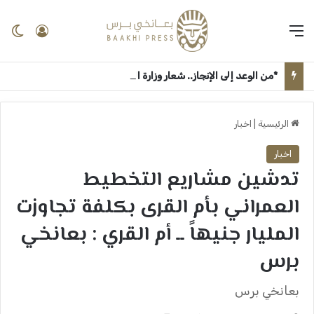
القائمة
تسجيل 
ال
*من الوعد إلى الإنجاز.. شعار وزارة الثقافة والإعلام “جيناكم” يعيد الحياة لمؤسسات السودان الإعلامية والثقافية* ــ ام درمان : بعانخي برس
الرئيسية
|
اخبار
اخبار
تدشين مشاريع التخطيط
العمراني بأم القرى بكلفة تجاوزت
المليار جنيهاً ــ أم القري : بعانخي
برس
بعانخي برس