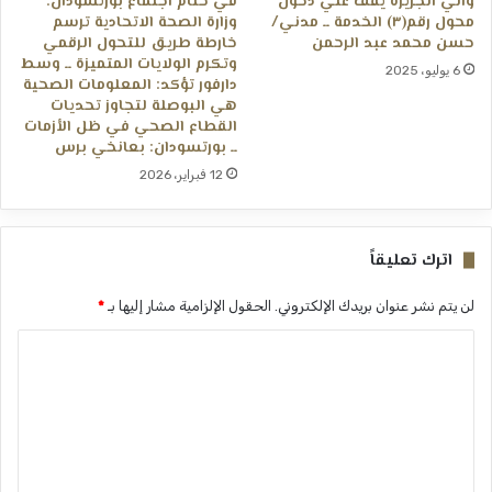
والي الجزيرة يقف علي دخول
في ختام اجتماع بورتسودان:
محول رقم(٣) الخدمة ــ مدني/
وزارة الصحة الاتحادية ترسم
حسن محمد عبد الرحمن
خارطة طريق للتحول الرقمي
وتكرم الولايات المتميزة ــ وسط
6 يوليو، 2025
دارفور تؤكد: المعلومات الصحية
هي البوصلة لتجاوز تحديات
القطاع الصحي في ظل الأزمات
ــ بورتسودان: بعانخي برس
12 فبراير، 2026
اترك تعليقاً
لن يتم نشر عنوان بريدك الإلكتروني.
الحقول الإلزامية مشار إليها بـ
*
ا
ل
ت
ع
ل