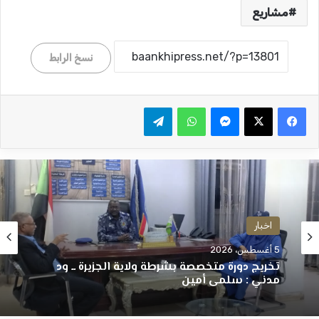
مشاريع
نسخ الرابط
ماسنجر
واتساب
تيلقرام
اخبار
5 أغسطس، 2026
تخريج دورة متخصصة بشرطة ولاية الجزيرة ــ ود
مدني : سلمى أمين