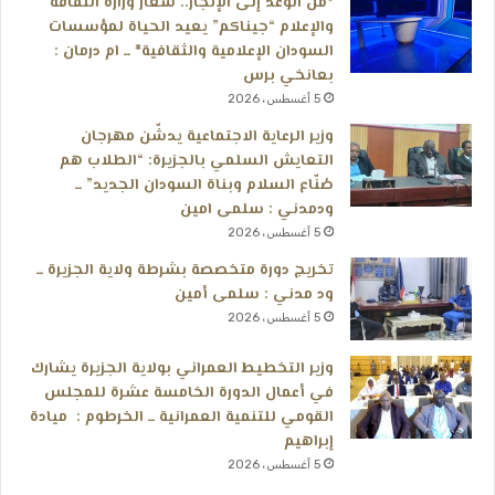
*من الوعد إلى الإنجاز.. شعار وزارة الثقافة
والإعلام “جيناكم” يعيد الحياة لمؤسسات
السودان الإعلامية والثقافية* ــ ام درمان :
بعانخي برس
5 أغسطس، 2026
وزير الرعاية الاجتماعية يدشّن مهرجان
التعايش السلمي بالجزيرة: “الطلاب هم
صُنّاع السلام وبناة السودان الجديد” ــ
ودمدني : سلمى امين
5 أغسطس، 2026
تخريج دورة متخصصة بشرطة ولاية الجزيرة ــ
ود مدني : سلمى أمين
5 أغسطس، 2026
وزير التخطيط العمراني بولاية الجزيرة يشارك
في أعمال الدورة الخامسة عشرة للمجلس
القومي للتنمية العمرانية ــ الخرطوم : ميادة
إبراهيم
5 أغسطس، 2026