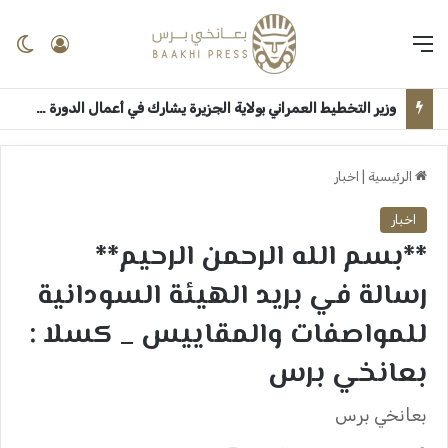
القائمة
تسجيل 
ال
وزير التخطيط العمراني بولاية الجزيرة يشارك في أعمال الدورة الخامسة عشرة للمجلس القومي للتنمية العمرانية ــ الخرطوم : ميادة إبراهيم
الرئيسية
|
اخبار
اخبار
**بسم الله الرحمن الرحيم**
رسالة في بريد الهيئة السودانية
للمواصفات والمقاييس _ كسلا :
بعانخي برس
بعانخي برس