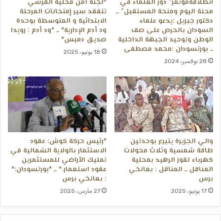
انطلاقةمؤتمر” دور العلماء في
*لجنة أمن محلية القرشي
محنة اليوم ومنحة المستقبل” ــ
تتفقد سير إمتحانات المرحلة
دكتور جبريل :يدعو علماء
الابتدائية و المتوسطة بوحدة
السودان بالحرص على صف
ود أدم الإدارية* ــ *ود أدم : رويدا
الوطن وتوحيد الجبهة الداخلية
صديق دمبس*
ــ بورتسودان :محمد مصطفى
18 يونيو، 2025
28 نوفمبر، 2024
والي الجزيرة يتبرع بوحدتين
*رئيس حركة كوش: عقود
طاقة شمسية وثلاث محولات
الاستثمار بالولاية الشمالية في
كهرباء لقوز الرهيد بمحلية
تمليك الأراضي للمستثمرين
المناقل ــ المناقل : بعانخي
عقود استعمار.* ــ *بورتسودان:*
برس
: بعانخي برس
17 يونيو، 2025
27 مارس، 2025