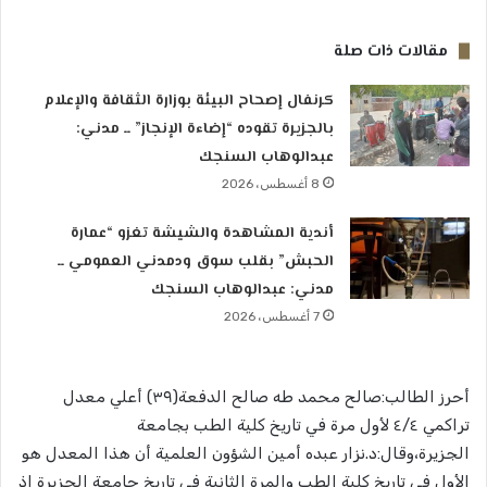
مقالات ذات صلة
كرنفال إصحاح البيئة بوزارة الثقافة والإعلام
بالجزيرة تقوده “إضاءة الإنجاز” ــ مدني:
عبدالوهاب السنجك
8 أغسطس، 2026
أندية المشاهدة والشيشة تغزو “عمارة
الحبش” بقلب سوق ودمدني العمومي ــ
مدني: عبدالوهاب السنجك
7 أغسطس، 2026
أحرز الطالب:صالح محمد طه صالح الدفعة(٣٩) أعلي معدل
تراكمي ٤/٤ لأول مرة في تاريخ كلية الطب بجامعة
الجزيرة،وقال:د.نزار عبده أمين الشؤون العلمية أن هذا المعدل هو
الأول في تاريخ كلية الطب والمرة الثانية في تاريخ جامعة الجزيرة إذ