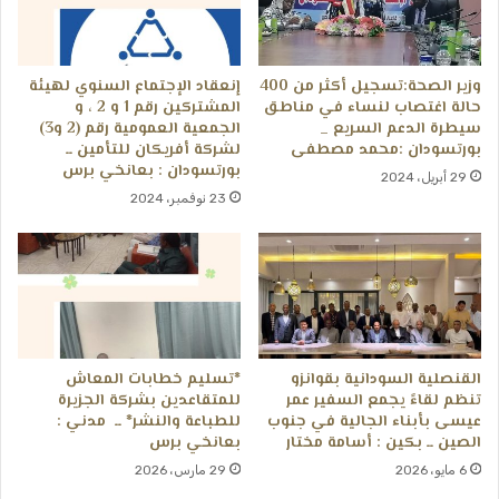
وزير الصحة:تسجيل أكثر من 400
إنعقاد الإجتماع السنوي لهيئة
حالة اغتصاب لنساء في مناطق
المشتركين رقم 1 و 2 ، و
سيطرة الدعم السريع _
الجمعية العمومية رقم (2 و3)
بورتسودان :محمد مصطفى
لشركة أفريكان للتأمين ــ
بورتسودان : بعانخي برس
29 أبريل، 2024
23 نوفمبر، 2024
القنصلية السودانية بقوانزو
*تسليم خطابات المعاش
تنظم لقاءً يجمع السفير عمر
للمتقاعدين بشركة الجزيرة
عيسى بأبناء الجالية في جنوب
للطباعة والنشر* ــ مدني :
الصين ــ بكين : أسامة مختار
بعانخي برس
6 مايو، 2026
29 مارس، 2026