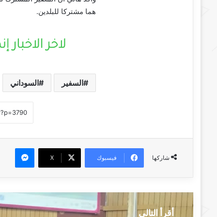
هما مشتركا للبلدين.
السفير
السوداني
ماسنجر
فيسبوك
‫X
شاركها
أقرأ التالي