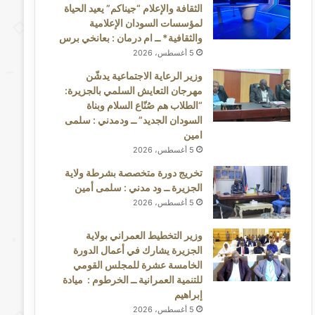
الثقافة والإعلام “جيناكم” يعيد الحياة
لمؤسسات السودان الإعلامية
والثقافية* ــ ام درمان : بعانخي برس
5 أغسطس، 2026
وزير الرعاية الاجتماعية يدشّن
مهرجان التعايش السلمي بالجزيرة:
“الطلاب هم صُنّاع السلام وبناة
السودان الجديد” ــ ودمدني : سلمى
امين
5 أغسطس، 2026
تخريج دورة متخصصة بشرطة ولاية
الجزيرة ــ ود مدني : سلمى أمين
5 أغسطس، 2026
وزير التخطيط العمراني بولاية
الجزيرة يشارك في أعمال الدورة
الخامسة عشرة للمجلس القومي
للتنمية العمرانية ــ الخرطوم : ميادة
إبراهيم
5 أغسطس، 2026