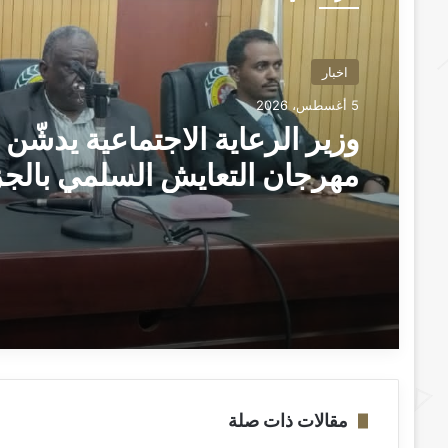
اخبار
5 أغسطس، 2026
وزير الرعاية الاجتماعية يدشّن
مهرجان التعايش السلمي بالجز
“الطلاب هم صُنّاع السلام وبناة
السودان الجديد” ــ ودمدني : 
امين
مقالات ذات صلة