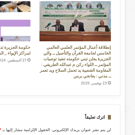
إنطلاقة أعمال المؤتمر العلمي العالمي
حكومة الجزيرة تد
الخامس لجامعة القرآن والتأصيل ــ والي
لمراكز الإيواء _ ا
الجزيرة يعلن تبني حكومته تنفيذ توصيات
27 أغسطس، 2024
المؤتمر ــ اللواء ركن م عبدالله الطريفي :
المقاومة الشعبية يد تحمل السلاح ويد تعمر
ــ مدني : بعانخي برس
23 نوفمبر، 2025
اترك تعليقاً
لن يتم نشر عنوان بريدك الإلكتروني.
الحقول الإلزامية مشار إليها بـ
*