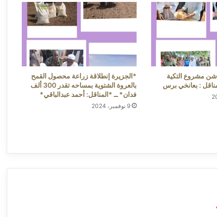
غير القانوني يبحثان توحيد الرسوم وإزالة
التقاطعات التشريعية ــ ​ ​عودة 300 مصنع للإنتاج
بالخرطوم، واعفاءات وميزات إضافية
للمستثمرين لتخفيف آثار الحرب ــ ​​الخرطوم:
إستثمارات سعودية بالجزيرة ووزارةالمالية تبرئ
بعانخي برس
كل المواقع المتاحة للإستثمار ــ مدني :(سونا/
بعانخي برس)
شن مشروع التكية
*الجزيرة إنطلاقة زراعة محصول القمح
لمناقل : بعانخي برس
بالعروة الشتوية بمساحه تقدر 300 ألف
فدان* ــ *المناقل: أحمد عبدالباقي*
9 نوفمبر، 2024