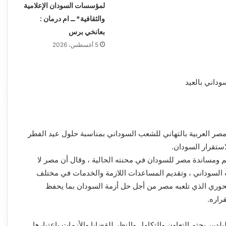
لمؤسسات السودان الإعلامية
والثقافية* ــ ام درمان :
بعانخي برس
5 أغسطس، 2026
داني بالعيد
صر العربية بالتهاني للشعب السوداني بمناسبة حلول عيد الفطر
استقرار السودان.
مساندة مصر للسودان في محنته الحالية ، وقال أن مصر لا
السوداني ، وتقديم المساعدات اللازمة والخدمات في مختلف
محوري الذي تلعبه مصر من أجل حل أزمة السودان بما يحفظ
راره.
دين يحتم التعاون والتكامل والنظر للقضايا والأزمات باعتبارها