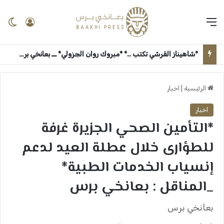
القائمة
تسجيل 
ال
*شاهيناز القرشي تكتب ..* *مبروك روان الجزولي* ــ بعانخي برس
الرئيسية
|
اخبار
اخبار
*التأمين الصحي الجزيرة غرفة
للطؤارى خلال عطلة العيد لدعم
إنسياب الخدمات الطبية*
_المناقل : بعانخي برس
بعانخي برس