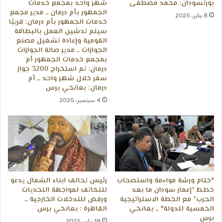
بورتسودان: محمد مصطفى
شهر واحد بمجمع خدمات
الجمهور بأم درمان ــ مدير مجمع
8 يناير، 2025
خدمات الجمهور بأم درمان: قريبًا
سيتم تدشين العمل بالبطاقة
القومية وإعادة تشغيل مصنع
الجوازات ــ مدير صالة الجوازات
بمجمع خدمات الجمهور أم
درمان: تم استخراج 3200 جواز
سفر خلال شهر واحد ــ أم
درمان: بعانخي برس
4 سبتمبر، 2025
*ختام ورشة مواءمة واستصحاب
رئيس تحالف ابناء الشمال يدعو
خطط “إعمار سودان ما بعد
للتكاتف لمواجهة التحديات
الحرب” مع الخطة الاستراتيجية
ورفض للتدخلات الخارجية ــ
الخمسية للدولة* ــ ​بعانخي
القاھرة : بعانخي برس
برس
18 يناير، 2025