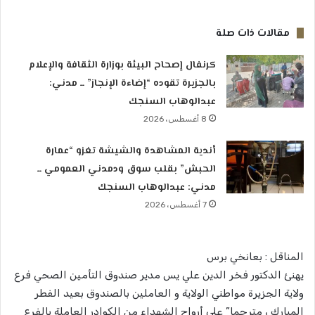
مقالات ذات صلة
كرنفال إصحاح البيئة بوزارة الثقافة والإعلام
بالجزيرة تقوده “إضاءة الإنجاز” ــ مدني:
عبدالوهاب السنجك
8 أغسطس، 2026
أندية المشاهدة والشيشة تغزو “عمارة
الحبش” بقلب سوق ودمدني العمومي ــ
مدني: عبدالوهاب السنجك
7 أغسطس، 2026
المناقل : بعانخي برس
يهنئ الدكتور فخر الدين علي يس مدير صندوق التأمين الصحي فرع
ولاية الجزيرة مواطني الولاية و العاملين بالصندوق بعيد الفطر
المبارك ، مترحما” على أرواح الشهداء من الكوادر العاملة بالفرع