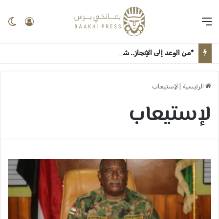
القائمة
تسجيل 
ال
*من الوعد إلى الإنجاز.. شعار وزارة الثقافة والإعلام “جيناكم” يعيد الحياة لمؤسسات السودان الإعلامية والثقافية* ــ ام درمان : بعانخي برس
الرئيسية
|
لإستيعاب
لإستيعاب