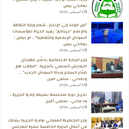
بعانخي برس
5 أغسطس، 2026
*من الوعد إلى الإنجاز.. شعار وزارة الثقافة
والإعلام “جيناكم” يعيد الحياة لمؤسسات
السودان الإعلامية والثقافية* ــ ام درمان :
بعانخي برس
5 أغسطس، 2026
وزير الرعاية الاجتماعية يدشّن مهرجان
التعايش السلمي بالجزيرة: “الطلاب هم
صُنّاع السلام وبناة السودان الجديد” ــ
ودمدني : سلمى امين
5 أغسطس، 2026
تخريج دورة متخصصة بشرطة ولاية الجزيرة ــ
ود مدني : سلمى أمين
5 أغسطس، 2026
وزير التخطيط العمراني بولاية الجزيرة يشارك
في أعمال الدورة الخامسة عشرة للمجلس