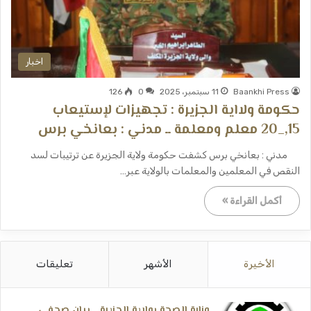
اخبار
Baankhi Press
11 سبتمبر، 2025
0
126
حكومة ولااية الجزيرة : تجهيزات لإستيعاب
15,_20 معلم ومعلمة ــ مدني : بعانخي برس
مدني : بعانخي برس كشفت حكومة ولاية الجزيرة عن ترتيبات لسد
النقص في المعلمين والمعلمات بالولاية عبر…
أكمل القراءة »
الأخيرة
الأشهر
تعليقات
وزارة الصحة بولاية الجزيرة ــ بيان صحفي ــ