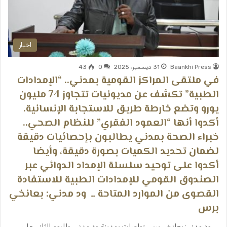
اخبار
Baankhi Press
31 ديسمبر، 2025
0
43
​في ملتقى المراكز القومية بمدني.. “الإمدادات
الطبية” تكشف عن مديونيات تتجاوز 74 مليون
يورو وتضع خارطة طريق للاستجابة الإنسانية. ​
أكدوا أنها “العمود الفقري” للنظام الصحي..
خبراء الصحة بمدني يطالبون بإحصائيات دقيقة
لضمان تحديد الكميات بصورة دقيقة، وأيضا
أكدوا على توحيد سلسلة الإمداد الدوائي عبر
الصندوق القومي للإمدادات الطبية للاستفادة
القصوى من الموارد المتاحة ــ ​ ​ود مدني: بعانخي
برس
​ ​ود مدني: بعانخي برس ​تواصلت بمدينة ود مدني، ولليوم الثاني على