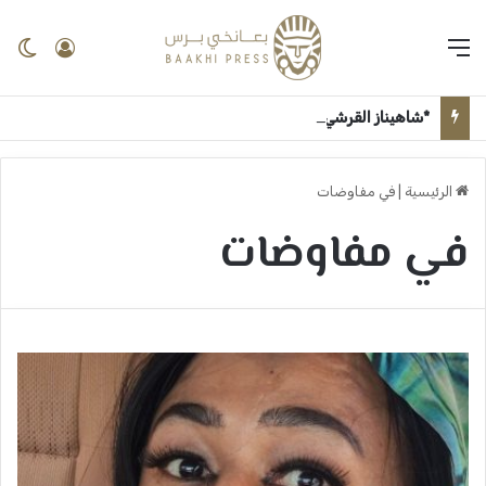
القائمة
تسجيل 
ال
*شاهيناز القرشي تكتب ..* *مبروك روان الجزولي* ــ بعانخي برس
الرئيسية
|
في مفاوضات
في مفاوضات