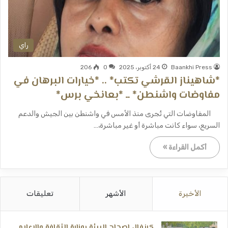
راي
Baankhi Press
24 أكتوبر، 2025
0
206
*شاهيناز القرشي تكتب* .. *خيارات البرهان في
مفاوضات واشنطن* ــ *بعانخي برس*
المفاوضات التي تُجرى منذ الأمس في واشنطن بين الجيش والدعم
السريع، سواء كانت مباشرة أو غير مباشرة،…
أكمل القراءة »
الأخيرة
الأشهر
تعليقات
كرنفال إصحاح البيئة بوزارة الثقافة والإعلام