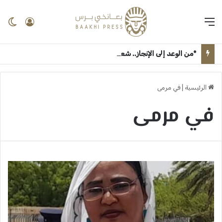
القائمة
تسجيل 
ال
*من الوعد إلى الإنجاز.. شعار وزارة الثقافة والإعلام “جيناكم” يعيد الحياة لمؤسسات السودان الإعلامية والثقافية* ــ ام درمان : بعانخي برس
الرئيسية
|
في مرمى
في مرمى