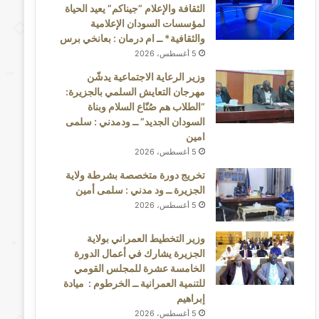
الثقافة والإعلام “جيناكم” يعيد الحياة
لمؤسسات السودان الإعلامية
والثقافية* ــ ام درمان : بعانخي برس
5 أغسطس، 2026
وزير الرعاية الاجتماعية يدشّن
مهرجان التعايش السلمي بالجزيرة:
“الطلاب هم صُنّاع السلام وبناة
السودان الجديد” ــ ودمدني : سلمى
امين
5 أغسطس، 2026
تخريج دورة متخصصة بشرطة ولاية
الجزيرة ــ ود مدني : سلمى أمين
5 أغسطس، 2026
وزير التخطيط العمراني بولاية
الجزيرة يشارك في أعمال الدورة
الخامسة عشرة للمجلس القومي
للتنمية العمرانية ــ الخرطوم : ميادة
إبراهيم
5 أغسطس، 2026