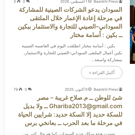
Baankhi Press
1 أغسطس، 2026
0
3
السودان يدعو الشركات الصينية للمشاركة
في مرحلة إعادة الإعمار خلال الملتقى
السوداني–الصيني للتجارة والاستثمار ببكين
ــ بكين : أسامة مختار
بكين : أسامة مختار انطلقت اليوم في العاصمة الصينية
بكين أعمال الملتقى السوداني–الصيني للتجارة والاستثمار،
بمشاركة واسعة…
أكمل القراءة »
Baankhi Press
9 أكتوبر، 2025
0
79
شئ للوطن ــ م.صلاح غريبة – مصر
Ghariba2013@gmail.com ــ ولا بديل
للسكة حديد إلا السكة حديد: شرايين الحياة
في مرحلة ما بعد الحرب ــ بعانخي برس
شهدت هيئة سكك حديد السودان، كما هو حال كثير من