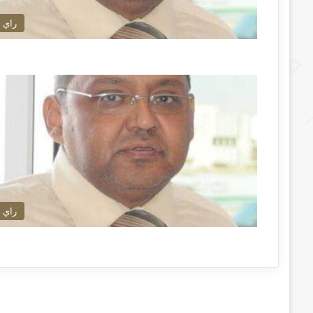
راي
راي