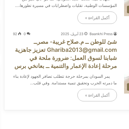
المؤسسات الوطنية، تقلبات واضطرابات في مسيرة تطورها،…
أكمل القراءة »
Baankhi Press
23 أبريل، 2025
0
92
شئ للوطن ــ م.صلاح غريبة- مصرــ
Ghariba2013@gmail.com تعزيز جاهزية
شبابنا لسوق العمل: ضرورة ملحة في
مرحلة إعادة الإعمار والتنمية ــ بعانخي برس
يمر السودان بمرحلة حرجة تتطلب تضافر الجهود لإعادة بناء
ما دمرته الحرب وتحقيق تنمية مستدامة. وفي قلب…
أكمل القراءة »