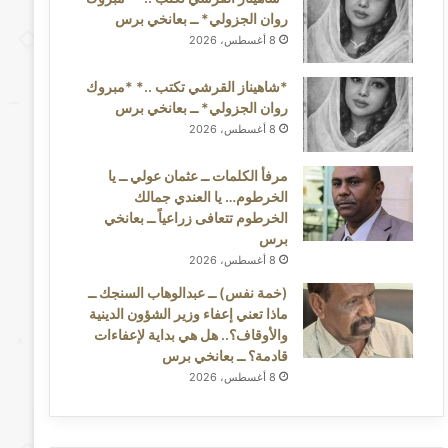
روان الجزولي* ــ بعانخي برس
8 أغسطس، 2026
*شاهيناز القرشي تكتب ..* *مبروك
روان الجزولي* ــ بعانخي برس
8 أغسطس، 2026
مرفأ الكلمات ــ عثمان عولي ــ يا
الخرطوم… يا العندي جمالك
الخرطوم تتعافى زراعياً ــ بعانخي
برس
8 أغسطس، 2026
(خمة نفس) ــ عبدالوهاب السنجك ــ
ماذا تعني إعفاء وزير الشؤون الدينية
والأوقاف؟.. هل هي بداية لإعفاءات
قادمة؟ ــ بعانخي برس
8 أغسطس، 2026