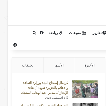
تقارير
منوعات
رياضة
فيسبوك
بحث عن
فيسبوك
الأخيرة
الأشهر
تعليقات
كرنفال إصحاح البيئة بوزارة الثقافة
والإعلام بالجزيرة تقوده “إضاءة
الإنجاز” ــ مدني: عبدالوهاب السنجك
8 أغسطس، 2026
*شاهيناز القرشي تكتب ..* *مبروك