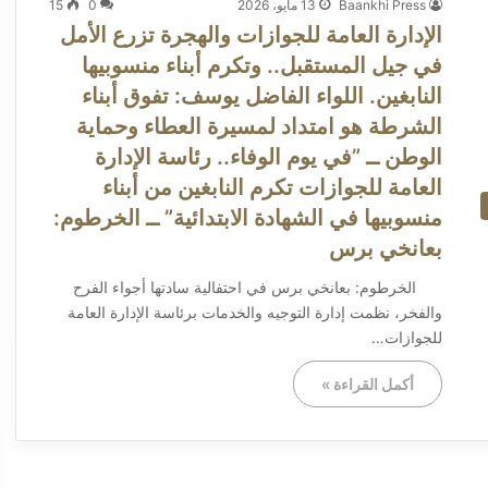
Baankhi Press
13 مايو، 2026
0
15
الإدارة العامة للجوازات والهجرة تزرع الأمل
في جيل المستقبل.. وتكرم أبناء منسوبيها
النابغين. ​اللواء الفاضل يوسف: تفوق أبناء
الشرطة هو امتداد لمسيرة العطاء وحماية
الوطن ــ ​”في يوم الوفاء.. رئاسة الإدارة
العامة للجوازات تكرم النابغين من أبناء
منسوبيها في الشهادة الابتدائية” ــ ​الخرطوم:
بعانخي برس
​الخرطوم: بعانخي برس في احتفالية سادتها أجواء الفرح
والفخر، نظمت إدارة التوجيه والخدمات برئاسة الإدارة العامة
للجوازات…
أكمل القراءة »