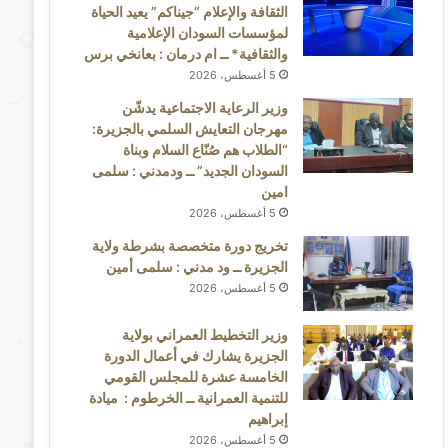
الثقافة والإعلام “جيناكم” يعيد الحياة
لمؤسسات السودان الإعلامية
والثقافية* ــ ام درمان : بعانخي برس
5 أغسطس، 2026
وزير الرعاية الاجتماعية يدشّن
مهرجان التعايش السلمي بالجزيرة:
“الطلاب هم صُنّاع السلام وبناة
السودان الجديد” ــ ودمدني : سلمى
امين
5 أغسطس، 2026
تخريج دورة متخصصة بشرطة ولاية
الجزيرة ــ ود مدني : سلمى أمين
5 أغسطس، 2026
وزير التخطيط العمراني بولاية
الجزيرة يشارك في أعمال الدورة
الخامسة عشرة للمجلس القومي
للتنمية العمرانية ــ الخرطوم : ميادة
إبراهيم
5 أغسطس، 2026