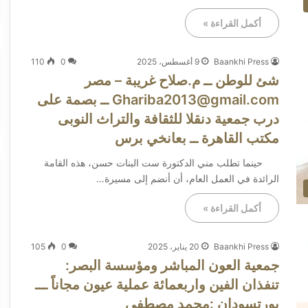
أكمل القراءة »
Baankhi Press
9 أغسطس، 2025
0
110
شئ للوطن ــ م.صلاح غريبة – مصر
Ghariba2013@gmail.com ــ بصمة على
درب جمعية دنقلا للثقافة والتراث النوبى
مكتب القاهرة ــ بعانخي برس
حينما تطلب مني الدكتورة ست البنات حسن، هذه القامة
الرائدة في العمل العام، أن أنضم إلى مسيرة…
أكمل القراءة »
Baankhi Press
20 يناير، 2025
0
105
جمعية العون المباشر ومؤسسة البصر:
تنفذان الفين واربعمائة عملية عيون مجاناً ـــ
بورتسودان :محمد مصطفى