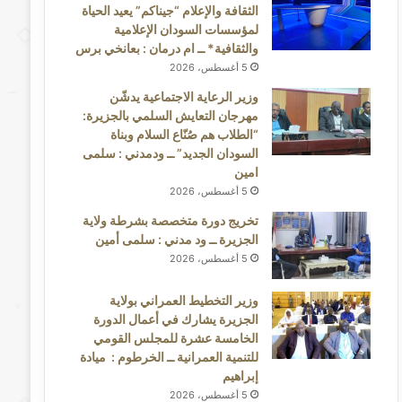
الثقافة والإعلام “جيناكم” يعيد الحياة
لمؤسسات السودان الإعلامية
والثقافية* ــ ام درمان : بعانخي برس
5 أغسطس، 2026
وزير الرعاية الاجتماعية يدشّن
مهرجان التعايش السلمي بالجزيرة:
“الطلاب هم صُنّاع السلام وبناة
السودان الجديد” ــ ودمدني : سلمى
امين
5 أغسطس، 2026
تخريج دورة متخصصة بشرطة ولاية
الجزيرة ــ ود مدني : سلمى أمين
5 أغسطس، 2026
وزير التخطيط العمراني بولاية
الجزيرة يشارك في أعمال الدورة
الخامسة عشرة للمجلس القومي
للتنمية العمرانية ــ الخرطوم : ميادة
إبراهيم
5 أغسطس، 2026