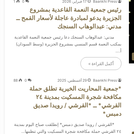
Baankhi Press
17 فبراير، 2026
0
1
رئيس جمعية النعمة القاعدية بمشروع
الجزيرة يدعو لمبادرة عاجلة لأسعار القمح ــ
مدني: عبدالوهاب السنجك
مدني: عبدالوهاب السنجك دعا رئيس جمعية النعمة القاعدية
بمكتب النعمة قسم المنسي بمشروع الجزيرة (وسط السودان)
أ.…
أكمل القراءة »
Baankhi Press
29 أغسطس، 2025
0
88
*جمعية المحاريت الخيرية تطلق حملة
مكافحة شجرة المسكيت بمدينة ٢٤
القرشي* ــ *القرشي / رويدا صديق
دمبس*
*القرشي / رويدا صديق دمبس* إنطلقت صباح اليوم بمدينة
٢٤ القرشي حملة مكافحة شجرة المسكيت والتي تنظمها…