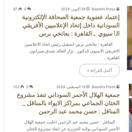
Baankhi Press
26 أكتوبر، 2024
0
97
إعتماد عضوية جمعية الصحافة الإلكترونية
السودانية داخل إتحاد الإعلاميين الأفريقي
الٱسيوي ـ القاهرة : بعانخي برس
القاهرة : بعانخي برس استقبل رئيس اتحاد الاعلاميين
الافريقي الاسيوي الدكتور . نزار الخالد بفندق شيراتون
القاهرة…
أكمل القراءة »
Baankhi Press
14 أغسطس، 2024
0
102
جمعية الهلال الأحمر السوداني تنفذ مشروع
الختان الجماعي بمراكز الايواء بالمناقل _
المناقل : حسن محمد عبد الرحمن
المناقل : حسن محمد عبد الرحمن اعلنت جمعية الهلال
الأحمر السوداني بولاية الجزيرة عن انفاذ مشروع الختان