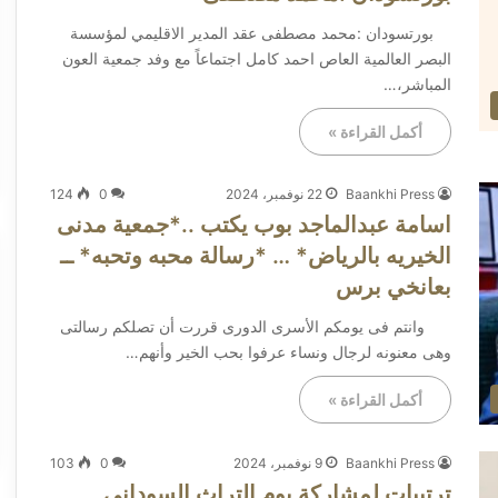
بورتسودان :محمد مصطفى عقد المدير الاقليمي لمؤسسة
البصر العالمية العاص احمد كامل اجتماعاً مع وفد جمعية العون
المباشر،…
أكمل القراءة »
Baankhi Press
22 نوفمبر، 2024
0
124
اسامة عبدالماجد بوب يكتب ..*جمعية مدنى
الخيريه بالرياض* … *رسالة محبه وتحبه* ــ
بعانخي برس
وانتم فى يومكم الأسرى الدورى قررت أن تصلكم رسالتى
وهى معنونه لرجال ونساء عرفوا بحب الخير وأنهم…
أكمل القراءة »
Baankhi Press
9 نوفمبر، 2024
0
103
ترتيبات لمشاركة يوم التراث السوداني