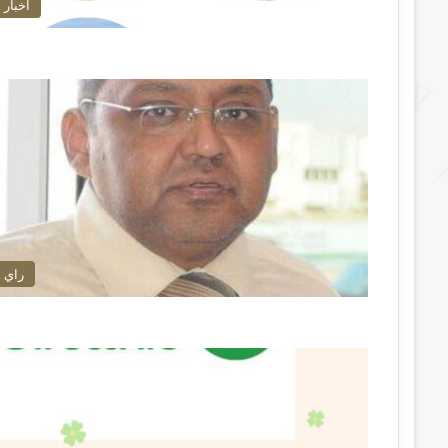
اخبار
راي