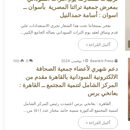
بمعرض جمعية تراثنا المصرية بأسوان ــ
اسوان : أسامة حمدالنيل
نفخر بمنتجاتنا تحت هذا الشعار تجري الاستعدادات علي
قدم وساق لعقد يوم التراث السوداني بصالة الجامع الكبير…
أكمل القراءة »
Baankhi Press
1 نوفمبر، 2024
0
100
دعم شهري لأعضاء جمعية الصحافة
الالكترونية السودانية بالقاهرة مقدم من
المركز الشامل لتنمية المجتمع ــ القاهرة :
بعانخي برس
القاهرة : بعانخي برس اعتمدت رئيس المركز الشامل
لتنمية المجتمع الدكتورة سمية حامد مختار عدد (٥١) من…
أكمل القراءة »