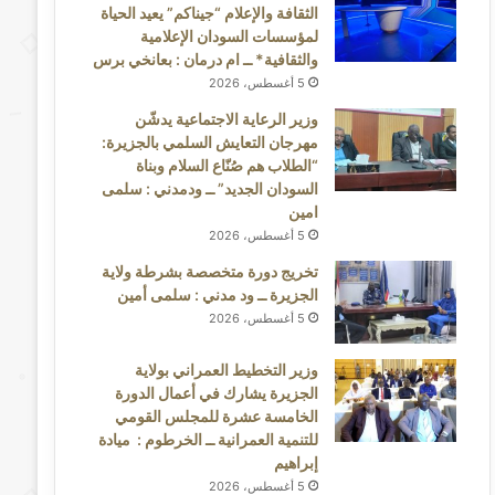
الثقافة والإعلام “جيناكم” يعيد الحياة
لمؤسسات السودان الإعلامية
والثقافية* ــ ام درمان : بعانخي برس
5 أغسطس، 2026
وزير الرعاية الاجتماعية يدشّن
مهرجان التعايش السلمي بالجزيرة:
“الطلاب هم صُنّاع السلام وبناة
السودان الجديد” ــ ودمدني : سلمى
امين
5 أغسطس، 2026
تخريج دورة متخصصة بشرطة ولاية
الجزيرة ــ ود مدني : سلمى أمين
5 أغسطس، 2026
وزير التخطيط العمراني بولاية
الجزيرة يشارك في أعمال الدورة
الخامسة عشرة للمجلس القومي
للتنمية العمرانية ــ الخرطوم : ميادة
إبراهيم
5 أغسطس، 2026