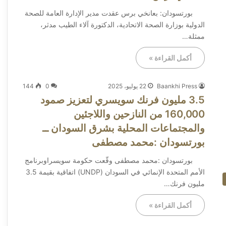
بورتسودان: بعانخي برس عقدت مدير الإدارة العامة للصحة
الدولية بوزارة الصحة الاتحادية، الدكتورة آلاء الطيب مدثر،
ممثلة…
أكمل القراءة »
Baankhi Press
22 يوليو، 2025
0
144
3.5 مليون فرنك سويسري لتعزيز صمود
160,000 من النازحين واللاجئين
والمجتماعات المحلية بشرق السودان ــ
بورتسودان :محمد مصطفى
بورتسودان :محمد مصطفى وقّعت حكومة سويسراوبرنامج
الأمم المتحدة الإنمائي في السودان (UNDP) اتفاقية بقيمة 3.5
مليون فرنك…
أكمل القراءة »