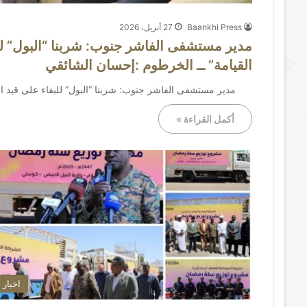
Baankhi Press
27 أبريل، 2026
مدير مستشفى الفاشر جنوب: شربنا “البول” للب
القيامة” ــ ​الخرطوم :إحسان الشائقي
مدير مستشفى الفاشر جنوب: شربنا “البول” للبقاء على قيد الحيا
أكمل القراءة »
اخبار