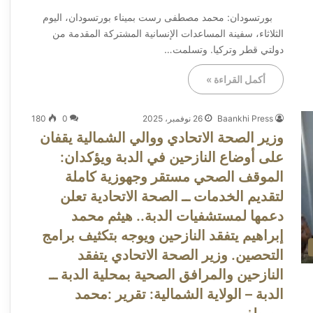
​بورتسودان: محمد مصطفى ​رست بميناء بورتسودان، اليوم
الثلاثاء، سفينة المساعدات الإنسانية المشتركة المقدمة من
دولتي قطر وتركيا. وتسلمت…
أكمل القراءة »
Baankhi Press
26 نوفمبر، 2025
0
180
وزير الصحة الاتحادي ووالي الشمالية يقفان
على أوضاع النازحين في الدبة ويؤكدان:
الموقف الصحي مستقر وجهوزية كاملة
لتقديم الخدمات ــ ​الصحة الاتحادية تعلن
دعمها لمستشفيات الدبة.. هيثم محمد
إبراهيم يتفقد النازحين ويوجه بتكثيف برامج
التحصين. وزير الصحة الاتحادي يتفقد
النازحين والمرافق الصحية بمحلية الدبة ــ ​
الدبة – الولاية الشمالية: تقرير :محمد