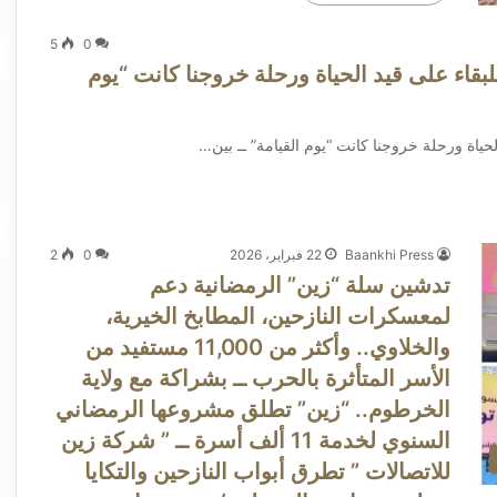
5
0
قاء على قيد الحياة ورحلة خروجنا كانت “يوم
ة ورحلة خروجنا كانت “يوم القيامة” ــ ​بين…
Baankhi Press
22 فبراير، 2026
0
2
تدشين سلة “زين” الرمضانية ​دعم
لمعسكرات النازحين، المطابخ الخيرية،
والخلاوي.. وأكثر من 11,000 مستفيد من
الأسر المتأثرة بالحرب ــ بشراكة مع ولاية
الخرطوم.. “زين” تطلق مشروعها الرمضاني
السنوي لخدمة 11 ألف أسرة ــ ” شركة زين
للاتصالات ” تطرق أبواب النازحين والتكايا