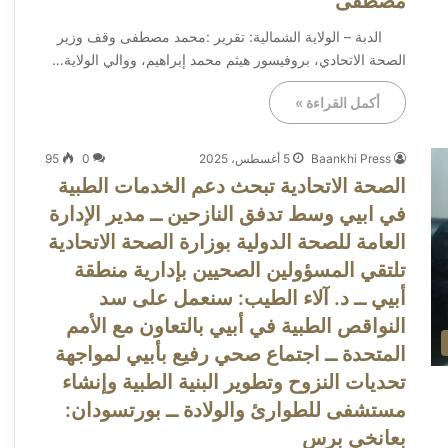
مصطفى
​الدبة – الولاية الشمالية: تقرير :محمد مصطفى وقف وزير
الصحة الاتحادي، بروفيسور هيثم محمد إبراهيم، ووالي الولاية…
أكمل القراءة »
Baankhi Press
5 أغسطس، 2025
0
95
الصحة الاتحادية تبحث دعم الخدمات الطبية
في ابيي وسط تدفق النازحين ــ مدير الإدارة
العامة للصحة الدولية بوزارة الصحة الاتحادية
تلتقي المسؤولين الصحيين بإدارية منطقة
أبيي ــ د. آلاء الطيب: سنعمل على سد
النواقص الطبية في أبيي بالتعاون مع الأمم
المتحدة ــ اجتماع صحي رفيع بأبيي لمواجهة
تحديات النزوح وتطوير البنية الطبية وإنشاء
مستشفى للطوارئ والولادة ــ بورتسودان:
بعانخي برس