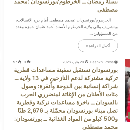
بسلة رمضان ــ الخرطوم/بورتسودان :محمد
مصطفى
الخرطوم/بورتسودان :محمد مصطفى أمام برج الاتصالات،
وبتشريف والي ولاية الخرطوم الأستاذ أحمد عثمان حمزة وعدد
من المسؤولين،…
أكمل القراءة »
Baankhi Press
20 يناير، 2026
0
57
بورتسودان تستقبل سفينة مساعدات قطرية
تركية مشتركة لدعم النازحين في 13 ولاية ــ ​
شراكة إنسانية بين الدوحة وأنقرة: وصول
مئات الأطنان من الإغاثة لمتضرري الحرب
بالسودان ــ ​باخرة مساعدات تركية وقطرية
تصل ميناء بورتسودان محمّلة بـ 2,676 طنًا
و500 كيلو من المواد الغذائية ــ بورتسودان:
محمد مصطفى