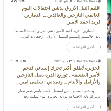
Baankhi Press
8 يوليو، 2026
0
4
اقليم النيل الازرق يدشن احتفالات اليوم
العالمي النازحين والعائدين ــ الدمازين :
فريد احمد الامين
الدمازين : فريد احمد الامين دشن الفريق أحمــد العمـــدة
بادي حاكـــــم إقليــــم النيــــل الأزرق . الإحتفالات التي…
أكمل القراءة »
Baankhi Press
12 مايو، 2026
0
10
الجزيرة تُطلق أكبر تحرك إنساني لدعم
الأسر الضعيفة.. توزيع الذرة يصل النازحين
والأرامل والأيتام ــ ودمدني : سلمى امين
ودمدني : سلمى امين استقبل الأستاذ ياسر خضر نصار
وزير الرعاية الاجتماعية بولاية الجزيرة اليوم بمكتبة وفد…
أكمل القراءة »