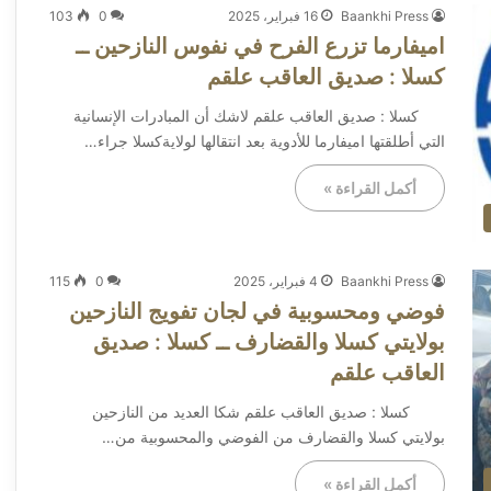
Baankhi Press
16 فبراير، 2025
0
103
اميفارما تزرع الفرح في نفوس النازحين ــ
كسلا : صديق العاقب علقم
كسلا : صديق العاقب علقم لاشك أن المبادرات الإنسانية
التي أطلقتها اميفارما للأدوية بعد انتقالها لولايةكسلا جراء…
أكمل القراءة »
Baankhi Press
4 فبراير، 2025
0
115
فوضي ومحسوبية في لجان تفويج النازحين
بولايتي كسلا والقضارف ــ كسلا : صديق
العاقب علقم
كسلا : صديق العاقب علقم شكا العديد من النازحين
بولايتي كسلا والقضارف من الفوضي والمحسوبية من…
أكمل القراءة »