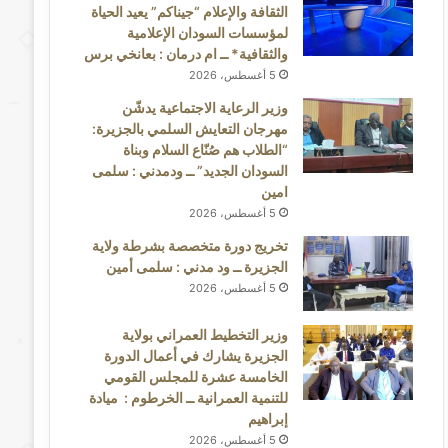
الثقافة والإعلام “جيناكم” يعيد الحياة
لمؤسسات السودان الإعلامية
والثقافية* ــ ام درمان : بعانخي برس
5 أغسطس، 2026
وزير الرعاية الاجتماعية يدشّن
مهرجان التعايش السلمي بالجزيرة:
“الطلاب هم صُنّاع السلام وبناة
السودان الجديد” ــ ودمدني : سلمى
امين
5 أغسطس، 2026
تخريج دورة متخصصة بشرطة ولاية
الجزيرة ــ ود مدني : سلمى أمين
5 أغسطس، 2026
وزير التخطيط العمراني بولاية
الجزيرة يشارك في أعمال الدورة
الخامسة عشرة للمجلس القومي
للتنمية العمرانية ــ الخرطوم : ميادة
إبراهيم
5 أغسطس، 2026