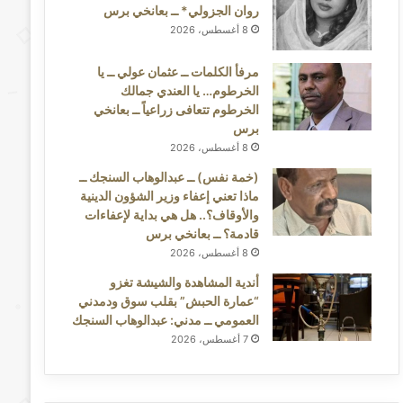
روان الجزولي* ــ بعانخي برس
8 أغسطس، 2026
مرفأ الكلمات ــ عثمان عولي ــ يا
الخرطوم… يا العندي جمالك
الخرطوم تتعافى زراعياً ــ بعانخي
برس
8 أغسطس، 2026
(خمة نفس) ــ عبدالوهاب السنجك ــ
ماذا تعني إعفاء وزير الشؤون الدينية
والأوقاف؟.. هل هي بداية لإعفاءات
قادمة؟ ــ بعانخي برس
8 أغسطس، 2026
أندية المشاهدة والشيشة تغزو
“عمارة الحبش” بقلب سوق ودمدني
العمومي ــ مدني: عبدالوهاب السنجك
7 أغسطس، 2026