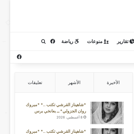
تقارير
منوعات
رياضة
فيسبوك
بحث عن
فيسبوك
الأخيرة
الأشهر
تعليقات
*شاهيناز القرشي تكتب ..* *مبروك
روان الجزولي* ــ بعانخي برس
8 أغسطس، 2026
*شاهيناز القرشي تكتب ..* *مبروك