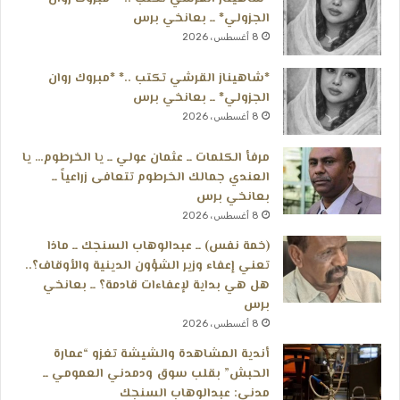
الجزولي* ــ بعانخي برس
8 أغسطس، 2026
*شاهيناز القرشي تكتب ..* *مبروك روان
الجزولي* ــ بعانخي برس
8 أغسطس، 2026
مرفأ الكلمات ــ عثمان عولي ــ يا الخرطوم… يا
العندي جمالك الخرطوم تتعافى زراعياً ــ
بعانخي برس
8 أغسطس، 2026
(خمة نفس) ــ عبدالوهاب السنجك ــ ماذا
تعني إعفاء وزير الشؤون الدينية والأوقاف؟..
هل هي بداية لإعفاءات قادمة؟ ــ بعانخي
برس
8 أغسطس، 2026
أندية المشاهدة والشيشة تغزو “عمارة
الحبش” بقلب سوق ودمدني العمومي ــ
مدني: عبدالوهاب السنجك