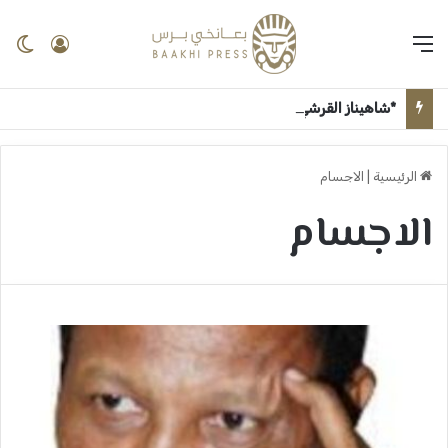
القائمة
تسجيل 
ال
*شاهيناز القرشي تكتب ..* *مبروك روان الجزولي* ــ بعانخي برس
الرئيسية
|
الاجسام
الاجسام