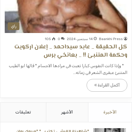
راي
Baankhi Press
14 سبتمبر، 2024
0
105
كل الحقيقة _ عابد سيداحمد _ إعلان اركويت
وحكمة المتنبئ !! _ بعانخي برس
* وإذا كانت النفوس كبارا تعبت فى مرادها الاجسام * قالها ابو الطيب
المتنبئ عبقرى الشعر فى زمانه…
أكمل القراءة »
الأخيرة
الأشهر
تعليقات
*شاهيناز القرشي تكتب ..* *مبروك روان