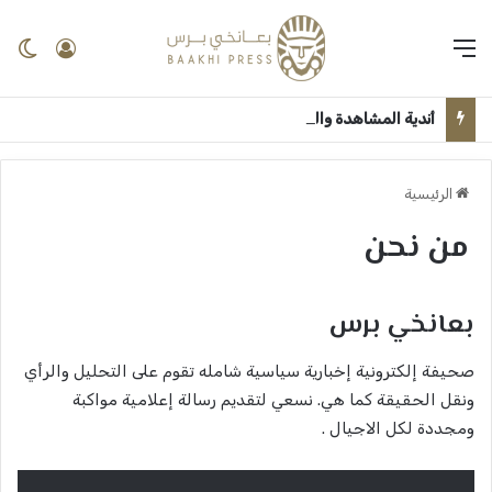
القائمة
تسجيل 
ال
أندية المشاهدة والشيشة تغزو “عمارة الحبش” بقلب سوق ودمدني العمومي ــ مدني: عبدالوهاب السنجك
الرئيسية
من نحن
بعانخي برس
صحيفة إلكترونية إخبارية سياسية شامله تقوم على التحليل والرأي
ونقل الحقيقة كما هي. نسعي لتقديم رسالة إعلامية مواكبة
ومجددة لكل الاجيال .