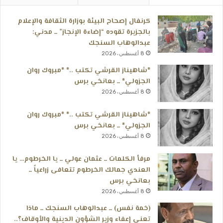
كرنفال إصحاح البيئة بوزارة الثقافة والإعلام
بالجزيرة تقوده “إضاءة الإنجاز” ــ مدني:
عبدالوهاب السنجك
8 أغسطس، 2026
*شاهيناز القرشي تكتب ..* *مبروك روان
الجزولي* ــ بعانخي برس
8 أغسطس، 2026
*شاهيناز القرشي تكتب ..* *مبروك روان
الجزولي* ــ بعانخي برس
8 أغسطس، 2026
مرفأ الكلمات ــ عثمان عولي ــ يا الخرطوم… يا
العندي جمالك الخرطوم تتعافى زراعياً ــ
بعانخي برس
8 أغسطس، 2026
(خمة نفس) ــ عبدالوهاب السنجك ــ ماذا
تعني إعفاء وزير الشؤون الدينية والأوقاف؟..