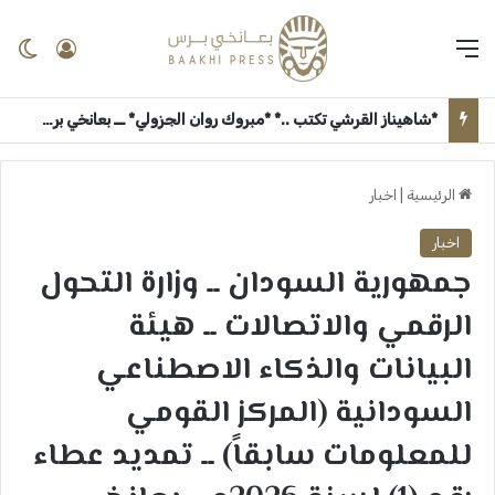
القائمة
تسجيل 
ال
*شاهيناز القرشي تكتب ..* *مبروك روان الجزولي* ــ بعانخي برس
الرئيسية
|
اخبار
اخبار
جمهورية السودان ــ وزارة التحول
الرقمي والاتصالات ــ هيئة
البيانات والذكاء الاصطناعي
السودانية (المركز القومي
للمعلومات سابقاً) ــ ​تمديد عطاء