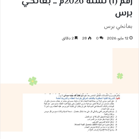
رقم (1) لسنة 2026م ــ بعانخي
برس
بعانخي برس
12 مايو، 2026
0
28
2 دقائق