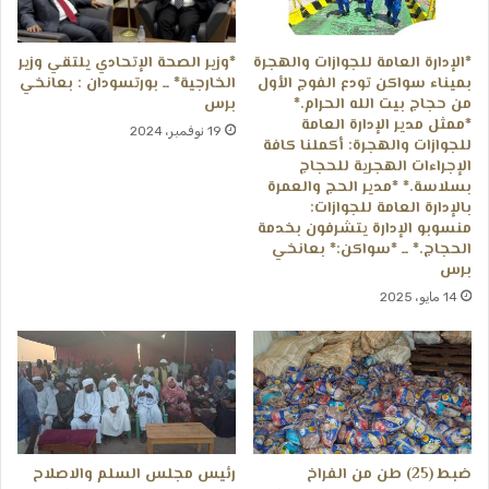
*الإدارة العامة للجوازات والهجرة
*وزير الصحة الإتحادي يلتقي وزير
بميناء سواكن تودع الفوج الأول
الخارجية* ــ بورتسودان : بعانخي
من حجاج بيت الله الحرام.*
برس
*ممثل مدير الإدارة العامة
19 نوفمبر، 2024
للجوازات والهجرة: أكملنا كافة
الإجراءات الهجرية للحجاج
بسلاسة.* *مدير الحج والعمرة
بالإدارة العامة للجوازات:
منسوبو الإدارة يتشرفون بخدمة
الحجاج.* ــ *سواكن:* بعانخي
برس
14 مايو، 2025
ضبط (25) طن من الفراخ
رئيس مجلس السلم والاصلاح